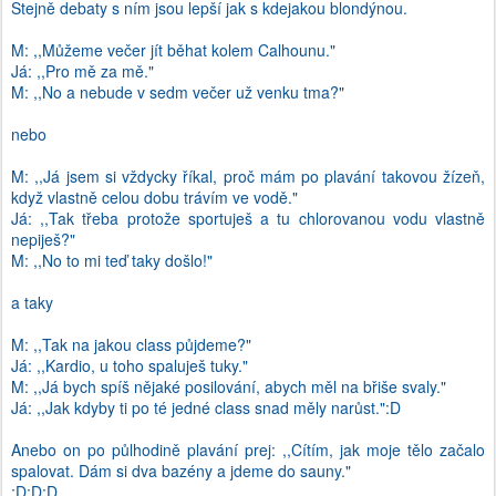
Stejně debaty s ním jsou lepší jak s kdejakou blondýnou.
M: ,,Můžeme večer jít běhat kolem Calhounu."
Já: ,,Pro mě za mě."
M: ,,No a nebude v sedm večer už venku tma?"
nebo
M: ,,Já jsem si vždycky říkal, proč mám po plavání takovou žízeň,
když vlastně celou dobu trávím ve vodě."
Já: ,,Tak třeba protože sportuješ a tu chlorovanou vodu vlastně
nepiješ?"
M: ,,No to mi teď taky došlo!"
a taky
M: ,,Tak na jakou class půjdeme?"
Já: ,,Kardio, u toho spaluješ tuky."
M: ,,Já bych spíš nějaké posilování, abych měl na břiše svaly."
Já: ,,Jak kdyby ti po té jedné class snad měly narůst.":D
Anebo on po půlhodině plavání prej: ,,Cítím, jak moje tělo začalo
spalovat. Dám si dva bazény a jdeme do sauny."
:D:D:D