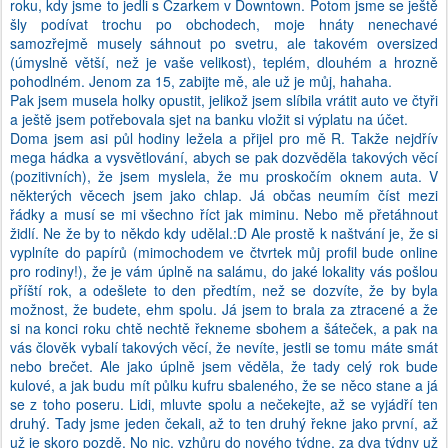
roku, kdy jsme to jedli s Czarkem v Downtown. Potom jsme se ještě
šly podívat trochu po obchodech, moje hnáty nenechavé
samozřejmě musely sáhnout po svetru, ale takovém oversized
(úmyslně větší, než je vaše velikost), teplém, dlouhém a hrozně
pohodlném. Jenom za 15, zabijte mě, ale už je můj, hahaha.
Pak jsem musela holky opustit, jelikož jsem slíbila vrátit auto ve čtyři
a ještě jsem potřebovala sjet na banku vložit si výplatu na účet.
Doma jsem asi půl hodiny ležela a přijel pro mě R. Takže nejdřív
mega hádka a vysvětlování, abych se pak dozvěděla takových věcí
(pozitivních), že jsem myslela, že mu proskočím oknem auta. V
některých věcech jsem jako chlap. Já občas neumím číst mezi
řádky a musí se mi všechno říct jak miminu. Nebo mě přetáhnout
židlí. Ne že by to někdo kdy udělal.:D Ale prostě k naštvání je, že si
vyplníte do papírů (mimochodem ve čtvrtek můj profil bude online
pro rodiny!), že je vám úplně na salámu, do jaké lokality vás pošlou
příští rok, a odešlete to den předtím, než se dozvíte, že by byla
možnost, že budete, ehm spolu. Já jsem to brala za ztracené a že
si na konci roku chtě nechtě řekneme sbohem a šáteček, a pak na
vás člověk vybalí takových věcí, že nevíte, jestli se tomu máte smát
nebo brečet. Ale jako úplně jsem věděla, že tady celý rok bude
kulové, a jak budu mít půlku kufru sbaleného, že se něco stane a já
se z toho poseru. Lidi, mluvte spolu a nečekejte, až se vyjádří ten
druhý. Tady jsme jeden čekali, až to ten druhý řekne jako první, až
už je skoro pozdě. No nic, vzhůru do nového týdne, za dva týdny už