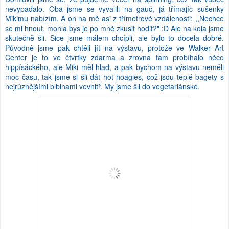
nevypadalo. Oba jsme se vyvalili na gauč, já třímajíc sušenky
Mikimu nabízím. A on na mě asi z třímetrové vzdálenosti: ,,Nechce
se mi hnout, mohla bys je po mně zkusit hodit?" :D Ale na kola jsme
skutečně šli. Sice jsme málem chcípli, ale bylo to docela dobré.
Původně jsme pak chtěli jít na výstavu, protože ve Walker Art
Center je to ve čtvrtky zdarma a zrovna tam probíhalo něco
hippísáckého, ale Miki měl hlad, a pak bychom na výstavu neměli
moc času, tak jsme si šli dát hot hoagies, což jsou teplé bagety s
nejrůznějšími blbinami vevnitř. My jsme šli do vegetariánské.