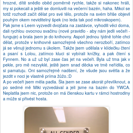
hrozné, dítě snědlo oběd poměrně rychle, takže si nakonec hráli,
my si pokecali a ještě se domluvili na večerní bazén, haha. Mikol se
totiž rozhodl začít dělat pro své tělo, protože na svém břiše objevil
pouhým okem neviditelný špek (no leda tak pod mikroskopem).
Pak jsme s Leem vyzvedli dvojčata na zastávce, vyhodili věci doma,
dali rychlou ovocnou svačinu (nové pravidlo - aby nám jedli večeři -
funguje) a brala jsem je do knihovny. Aspoň jednou týdně tohle chci
dělat, protože v knihovně samozřejmě všechno nerozboří, zatímco
já se věnuji jednomu s úkolem. Takže jsem udělala v klídečku čtení
a psaní s Lolou, zatímco kluci si vybírali knížky, a pak čtení s
Fynnem. No a už už byl zase čas jet na večeři. Byla už tma jak v
pekle, pro mě nezvyklé, ještě jsem snad děcka ve tmě neřídila, co
si pamatuju. Oni samozřejmě nadšení, že všude jsou světla a že
jezdit v noci je vlastně príma žůžo.:D
A po večeři jsem měla padla. Šla jsem se zase akorát převlíknout, a
po sedmé mě Miki vyzvedával a jeli jsme na bazén do YWCA.
Neplatila jsem nic, protože on má členskou kartu v rámci hostrodiny
a může si přivést hosta.