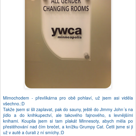
Mimochodem - převlíkárna pro obě pohlaví, už jsem asi viděla
všechno.:D
Takže jsem si šli zaplavat, pak do sauny, ještě do Jimmy John´s na
jídlo a do knihkupectví, ale takového fajnového, s levnějšími
knihami. Koupila jsem si tam plakát Minnesoty, abych měla po
přestěhování nad čím brečet, a knížku Grumpy Cat. Četli jsme si ji
už v autě a čurali z ní smíchy.:D