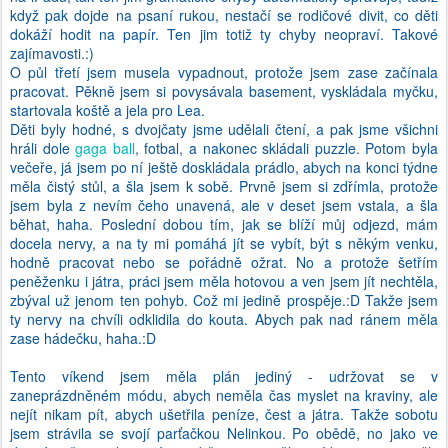
když pak dojde na psaní rukou, nestačí se rodičové divit, co děti
dokáží hodit na papír. Ten jim totiž ty chyby neopraví. Takové
zajímavosti.:)
O půl třetí jsem musela vypadnout, protože jsem zase začínala
pracovat. Pěkně jsem si povysávala basement, vyskládala myčku,
startovala koště a jela pro Lea.
Děti byly hodné, s dvojčaty jsme udělali čtení, a pak jsme všichni
hráli dole
gaga ball
, fotbal, a nakonec skládali puzzle. Potom byla
večeře, já jsem po ní ještě doskládala prádlo, abych na konci týdne
měla čistý stůl, a šla jsem k sobě. Prvně jsem si zdřímla, protože
jsem byla z nevím čeho unavená, ale v deset jsem vstala, a šla
běhat, haha. Poslední dobou tím, jak se blíží můj odjezd, mám
docela nervy, a na ty mi pomáhá jít se vybít, být s někým venku,
hodně pracovat nebo se pořádně ožrat. No a protože šetřím
peněženku i játra, práci jsem měla hotovou a ven jsem jít nechtěla,
zbýval už jenom ten pohyb. Což mi jedině prospěje.:D Takže jsem
ty nervy na chvíli odklidila do kouta. Abych pak nad ránem měla
zase hádečku, haha.:D
Tento víkend jsem měla plán jediný - udržovat se v
zaneprázdněném módu, abych neměla čas myslet na kraviny, ale
nejít nikam pít, abych ušetřila peníze, čest a játra. Takže sobotu
jsem strávila se svojí parťačkou Nelinkou. Po obědě, no jako ve