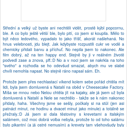
Střední a velký už byste ani nechtěli vidět, prostě kýbl popcornu,
ble. A co bylo ještě větší ble, bylo pití, co jsem si koupila. Mělo to
být něco ledového, vypadalo to jako tříšť, akorát našlehaná. No
hnus velebnosti, jdu blejt. Jak kdybyste rozpustili cukr ve vodě a
chemicky přidali barvu a příchuť. No nepila jsem to nakonec. Ale
film dobrý, až na ten happy end. Stejně by ji v reálném životě
podvedl zase a znova, pff.:D No a v noci jsem se nakrkla na toho
"svého" a rozhodla se ho odevšud smazat, abych mu ve slabé
chvíli nemohla napsat. No stejně ráno napsal sám. Eh.
Protože jsem přes nechlastací víkend kolem sebe pořád chtěla mít
lidi, byla jsem domluvená s Natalií na oběd v Cheesecake Factory.
Míša se mnou nebo Nelou chtěla jít na kajaky, ale já jsem už byla
domluvená s Natalií a Nele se nechtělo - takže se k nám nakonec
přidaly, haha. Všechny jsme se sešly, počkaly si na stůl (jen asi
patnáct minut, ne hodinu a dvacet minut jako minule) a totálně se
přežraly.:D Já jsem si dala těstoviny s krevetami a italským
salámem, což moc dobrá volba nebyla, protože to od toho salámu
bylo pikantní (a já ostré nemusím) a krevety tam všehovšudy byly