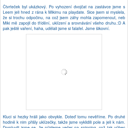
Čtvrteček byl ukázkový. Po vyhození dvojčat na zastávce jsme s
Leem jeli hned z rána k Mikimu na playdate. Sice jsem si myslela,
že si trochu odpočinu, na což jsem záhy mohla zapomenout, neb
Miki mě zapojil do třídění, uklízení a srovnávání všeho druhu.:D A
pak ještě vaření, haha, udělali jsme si falafel. Jsme šikovní.
Kluci si hezky hráli jako obvykle. Doteď tomu nevěříme. Po druhé
hodině k nim přišly uklízečky, takže jsme vyklidili pole a jeli k nám.
Domluvili jsme se, že půjdeme večer na spinning, což tak vůbec