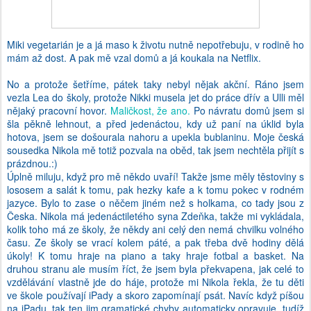
Miki vegetarián je a já maso k životu nutně nepotřebuju, v rodině ho
mám až dost. A pak mě vzal domů a já koukala na Netflix.
No a protože šetříme, pátek taky nebyl nějak akční. Ráno jsem
vezla Lea do školy, protože Nikki musela jet do práce dřív a Ulli měl
nějaký pracovní hovor.
Maličkost, že ano.
Po návratu domů jsem si
šla pěkně lehnout, a před jedenáctou, kdy už paní na úklid byla
hotova, jsem se došourala nahoru a upekla bublaninu. Moje česká
sousedka Nikola mě totiž pozvala na oběd, tak jsem nechtěla přijít s
prázdnou.:)
Úplně miluju, když pro mě někdo uvaří! Takže jsme měly těstoviny s
lososem a salát k tomu, pak hezky kafe a k tomu pokec v rodném
jazyce. Bylo to zase o něčem jiném než s holkama, co tady jsou z
Česka. Nikola má jedenáctiletého syna Zdeňka, takže mi vykládala,
kolik toho má ze školy, že někdy ani celý den nemá chvilku volného
času. Ze školy se vrací kolem páté, a pak třeba dvě hodiny dělá
úkoly! K tomu hraje na piano a taky hraje fotbal a basket. Na
druhou stranu ale musím říct, že jsem byla překvapena, jak celé to
vzdělávání vlastně jde do háje, protože mi Nikola řekla, že tu děti
ve škole používají iPady a skoro zapomínají psát. Navíc když píšou
na iPadu, tak ten jim gramatické chyby automaticky opravuje, tudíž