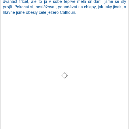
dvanáct třicet, ale to já v sobě teprve měla snídani, jsme se šly
projít. Pokecat si, postěžovat, ponadávat na chlapy, jak taky jinak, a
hlavně jsme obešly celé jezero Calhoun.