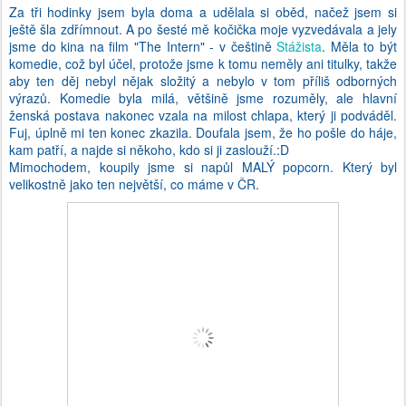
Za tři hodinky jsem byla doma a udělala si oběd, načež jsem si
ještě šla zdřímnout. A po šesté mě kočička moje vyzvedávala a jely
jsme do kina na film "The Intern" - v češtině
Stážista
. Měla to být
komedie, což byl účel, protože jsme k tomu neměly ani titulky, takže
aby ten děj nebyl nějak složitý a nebylo v tom příliš odborných
výrazů. Komedie byla milá, většině jsme rozuměly, ale hlavní
ženská postava nakonec vzala na milost chlapa, který ji podváděl.
Fuj, úplně mi ten konec zkazila. Doufala jsem, že ho pošle do háje,
kam patří, a najde si někoho, kdo si ji zaslouží.:D
Mimochodem, koupily jsme si napůl MALÝ popcorn. Který byl
velikostně jako ten největší, co máme v ČR.