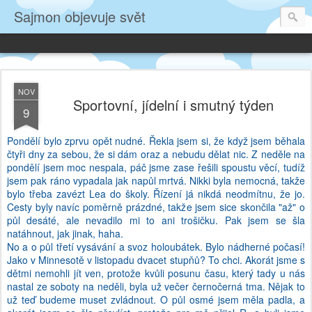
Sajmon objevuje svět
NOV
Sportovní, jídelní i smutný týden
9
Pondělí bylo zprvu opět nudné. Řekla jsem si, že když jsem běhala
čtyři dny za sebou, že si dám oraz a nebudu dělat nic. Z neděle na
pondělí jsem moc nespala, páč jsme zase řešili spoustu věcí, tudíž
jsem pak ráno vypadala jak napůl mrtvá. Nikki byla nemocná, takže
bylo třeba zavézt Lea do školy. Řízení já nikdá neodmítnu, že jo.
Cesty byly navíc poměrně prázdné, takže jsem sice skončila "až" o
půl desáté, ale nevadilo mi to ani trošičku. Pak jsem se šla
natáhnout, jak jinak, haha.
No a o půl třetí vysávání a svoz holoubátek. Bylo nádherné počasí!
Jako v Minnesotě v listopadu dvacet stupňů? To chci. Akorát jsme s
dětmi nemohli jít ven, protože kvůli posunu času, který tady u nás
nastal ze soboty na neděli, byla už večer černočerná tma. Nějak to
už teď budeme muset zvládnout. O půl osmé jsem měla padla, a