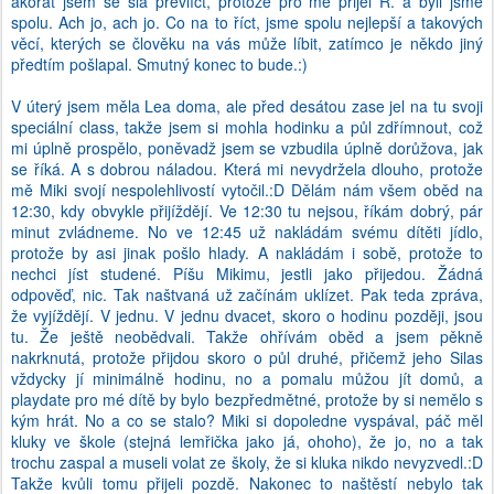
akorát jsem se šla převlíct, protože pro mě přijel R. a byli jsme
spolu. Ach jo, ach jo. Co na to říct, jsme spolu nejlepší a takových
věcí, kterých se člověku na vás může líbit, zatímco je někdo jiný
předtím pošlapal. Smutný konec to bude.:)
V úterý jsem měla Lea doma, ale před desátou zase jel na tu svoji
speciální class, takže jsem si mohla hodinku a půl zdřímnout, což
mi úplně prospělo, poněvadž jsem se vzbudila úplně dorůžova, jak
se říká. A s dobrou náladou. Která mi nevydržela dlouho, protože
mě Miki svojí nespolehlivostí vytočil.:D Dělám nám všem oběd na
12:30, kdy obvykle přijíždějí. Ve 12:30 tu nejsou, říkám dobrý, pár
minut zvládneme. No ve 12:45 už nakládám svému dítěti jídlo,
protože by asi jinak pošlo hlady. A nakládám i sobě, protože to
nechci jíst studené. Píšu Mikimu, jestli jako přijedou. Žádná
odpověď, nic. Tak naštvaná už začínám uklízet. Pak teda zpráva,
že vyjíždějí. V jednu. V jednu dvacet, skoro o hodinu později, jsou
tu. Že ještě neobědvali. Takže ohřívám oběd a jsem pěkně
nakrknutá, protože přijdou skoro o půl druhé, přičemž jeho Silas
vždycky jí minimálně hodinu, no a pomalu můžou jít domů, a
playdate pro mé dítě by bylo bezpředmětné, protože by si nemělo s
kým hrát. No a co se stalo? Miki si dopoledne vyspával, páč měl
kluky ve škole (stejná lemřička jako já, ohoho), že jo, no a tak
trochu zaspal a museli volat ze školy, že si kluka nikdo nevyzvedl.:D
Takže kvůli tomu přijeli pozdě. Nakonec to naštěstí nebylo tak