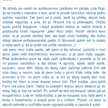
Ve středu po cestě na autobusovou zastávku mi začala Lola říkat,
že se bavila s mamkou o tom, proč si prostě nemůžou nechat jednu
opérku napořád. Tak jsem se jí ptala, jestli by chtěla, abych tady
zůstala napořád, a ona, že jo. Hrozně mě to překvapilo. Občas
spolu pořád bojujeme, i když poslední dobou je vážně hodná a
poslouchá hned napoprvé. Jako kluci zlobí, téměř všichni kluci
zlobí, to je prostě odvěký fakt, ale když zlobí holčičky, dle mého
dělají takové sofistikovanější peklo.:D Nicméně úplně mě to dojalo
a řekla jsem jí, že je příští rok určitě navštívím.:)
Jak jsem ráno měla padla, tak jsem si šla lehnout, protože v noci
jsme zase měli kilometrovou konverzaci, a já jsem byla ospalá.
Před jedenáctou jsem se však opět vyškrábala z postele (a že se
mi jooooo nechtělo!) a šla běhat. A sprcha, oběd, další šlofík,
luxování, svoz dětí. Úkoly do školy nám začínají zabírat čím dál
více času a nevím, zda já jsem toho v první třídě měla tolik. Ve
srovnání s tím, co jsem měla já, si oni ze školy každý den nosí
knížky ke čtení a musí dvacet minut číst. Plus matika, plus ještě
Fynn má extra čtení. Takže to poslední dobou skoro děláme až do
doby, kdy je čas na večeři. Po večeři se děti šly koupat, takže jak se
koupali kluci, Lola mi četla knížky, a jak se koupala ona, byla jsem s
kluky v basementu a kopali jsme si s míčem. Potom už jsem si
akorát sebrala a roztřídila svoje vyprané prádlo a zaplula k sobě.