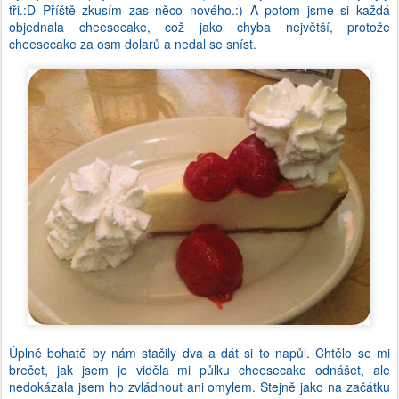
tři.:D Příště zkusím zas něco nového.:) A potom jsme si každá
objednala cheesecake, což jako chyba největší, protože
cheesecake za osm dolarů a nedal se sníst.
Úplně bohatě by nám stačily dva a dát si to napůl. Chtělo se mi
brečet, jak jsem je viděla mi půlku cheesecake odnášet, ale
nedokázala jsem ho zvládnout ani omylem. Stejně jako na začátku