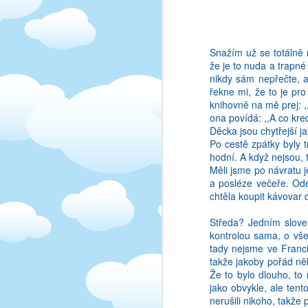
ani v anglictine. Au! 
nastane takovy ten "a 
Snažím už se totálně 
že je to nuda a trapné
nikdy sám nepřečte, al
řekne mi, že to je pr
knihovně na mě prej: 
ona povídá: ,,A co kre
Děcka jsou chytřejší ja
Po cestě zpátky byly t
hodní. A když nejsou, 
Měli jsme po návratu j
a posléze večeře. Odev
chtěla koupit kávovar 
Středa? Jedním slove
kontrolou sama, o vš
Pripada mi to, ze cim 
tady nejsme ve Franc
limitovane misto, a sta
takže jakoby pořád ně
jak nekteri lide dokazi 
Že to bylo dlouho, to 
jako obvykle, ale tent
Nejhorsi na tom vsem 
nerušili nikoho, takže
zaklady. Treba jako asi