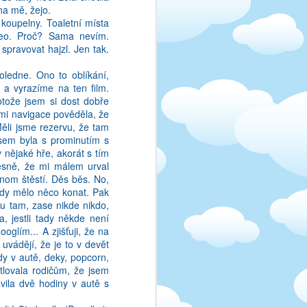
 na mě, žejo.
 chtít něco vynutit, já
koupelny. Toaletní místa
to fajn, všechny jsem je
 Leo. Proč? Sama nevím.
valo nám to krásně, a já
spravovat hajzl. Jen tak.
lčička, která mě vždycky
oledne. Ono to oblíkání,
 a vyrazíme na ten film.
otože jsem si dost dobře
 mi navigace pověděla, že
Měli jsme rezervu, že tam
jsem byla s prominutím s
v nějaké hře, akorát s tím
těsně, že mi málem urval
enom štěstí. Děs běs. No,
kdy mělo něco konat. Pak
u tam, zase nikde nikdo,
, jestli tady někde není
oglím... A zjišťuji, že na
 uvádějí, že je to v devět
dy v autě, deky, popcorn,
lovala rodičům, že jsem
vila dvě hodiny v autě s