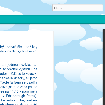
ncii, kde jsem se mohla
ýti barvitějšími, než kdy
narazila. On je ten svet
oporučila bych si uvařit
restala psat. Jednak to
slo spise jako prace nez
o nakonec nebudu nic mit.
ani jednou nezívla, ha.
m k tomu musela dozrat
se všichni vystřídali na
merickem, kde jsem si
t autem. Zdá se to kousek,
i nepisu, coz mi prijde
ahlásila dětičky, šli jsme
. Takže já jsem se usadila
, takže jsem je zase pěkně
ectu. Pres semestr jsem
otože na 11:45 k nám měla
me ucebnice, ale to spis
lu v Edinborough Parku).
ze nevim, co u nas frci,
o tak jednoduché, protože
la jsem se v tom, ze me
ž abychom se doma nudili