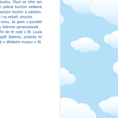
ebudou. Kluci se toho ani
sím pěkně končím veškeré
asovým koulím a párkům.
i na večeři, chocho.
li tomu, že jsem v pondělí
u televize zpracovávala.
řív do té naší v St. Louis
bydlí Sabine), protože mi
jí v dětském muzeu v St.
sem perfektni v cestine.
byvala na cestinu machr!
 I kdyz ta gramatika uz
vic, nez by bylo vhodne.
evyzni tak, jak bych to
iccich, jako o vetach a
uzit nejake ceske rceni.
e prelozit "pozde bycha
pomenout ani v cestine,