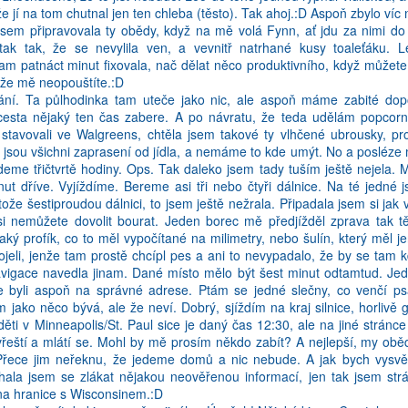
že jí na tom chutnal jen ten chleba (těsto). Tak ahoj.:D Aspoň zbylo víc
láře. Malá věděla, že když bude brečet, protože si tím brekem bude
jsem připravovala ty obědy, když na mě volá Fynn, ať jdu za nimi do 
 ji neuslyší. Takže to holky raději vzdaly a šlapaly jako hodinky. Bylo 
tak tak, že se nevylila ven, a vevnitř natrhané kusy toaleťáku.
 věděla, jak na ně, co rády jí, kam v kolik hodin koho odvézt... Fungo
m patnáct minut fixovala, nač dělat něco produktivního, když můžete 
y milovala jako svoje vlastní. Z malé ukňourané Alice byla roztomilá ho
 že mě neopouštíte.:D
vání. Ta půlhodinka tam uteče jako nic, ale aspoň máme zabité dop
 cesta nějaký ten čas zabere. A po návratu, že teda udělám popcorn
stavovali ve Walgreens, chtěla jsem takové ty vlhčené ubrousky, pr
k jsou všichni zaprasení od jídla, a nemáme to kde umýt. No a posléze
deme třičtvrtě hodiny. Ops. Tak daleko jsem tady tuším ještě nejela. 
t dříve. Vyjíždíme. Bereme asi tři nebo čtyři dálnice. Na té jedné 
ože šestiproudou dálnici, to jsem ještě nežrala. Připadala jsem si jak 
 si nemůžete dovolit bourat. Jeden borec mě předjížděl zprava tak 
aký profík, co to měl vypočítané na milimetry, nebo šulín, který měl j
jeli, jenže tam prostě chcípl pes a ani to nevypadalo, že by se tam 
navigace navedla jinam. Dané místo mělo být šest minut odtamtud. Jed
me byli aspoň na správné adrese. Ptám se jedné slečny, co venčí psa
 jako něco bývá, ale že neví. Dobrý, sjíždím na kraj silnice, horlivě go
ěti v Minneapolis/St. Paul sice je daný čas 12:30, ale na jiné stránce
 vřeští a mlátí se. Mohl by mě prosím někdo zabít? A nejlepší, my obě
Přece jim neřeknu, že jedeme domů a nic nebude. A jak bych vysvět
ala jsem se zlákat nějakou neověřenou informací, jen tak jsem strá
 na hranice s Wisconsinem.:D