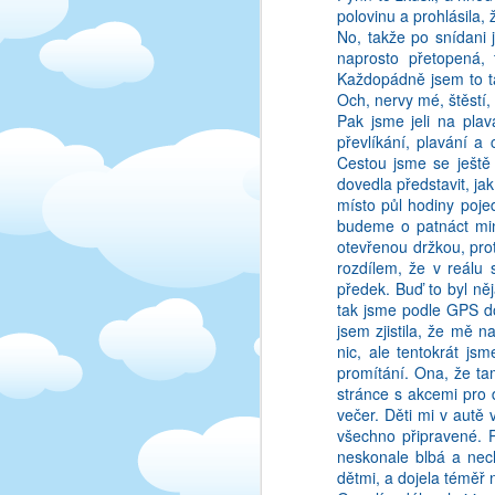
polovinu a prohlásila, 
možnost utéct do kance
No, takže po snídani 
nepolevím, a nikdo jiný
naprosto přetopená, 
měla pod palcem, přesně
Každopádně jsem to ta
jsem na konci roku holk
Och, nervy mé, štěstí,
dokázala rozesmát.
Pak jsme jeli na pla
převlíkání, plavání a
Cestou jsme se ještě 
dovedla představit, ja
místo půl hodiny poje
budeme o patnáct minu
otevřenou držkou, prot
rozdílem, že v reálu
předek. Buď to byl něj
tak jsme podle GPS do
jsem zjistila, že mě 
nic, ale tentokrát js
promítání. Ona, že tam
stránce s akcemi pro d
večer. Děti mi v autě
všechno připravené. 
neskonale blbá a nech
dětmi, a dojela téměř