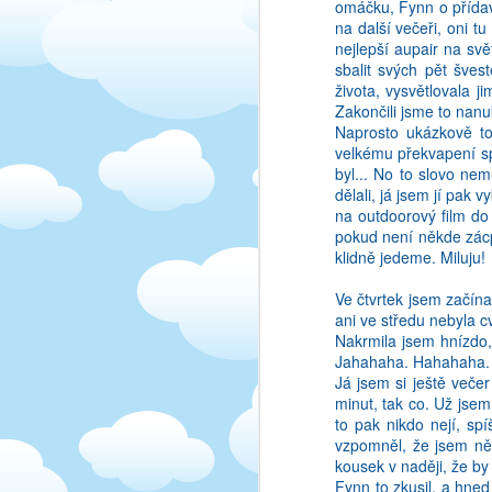
omáčku, Fynn o přídave
na další večeři, oni t
nejlepší aupair na sv
sbalit svých pět šves
života, vysvětlovala j
Zakončili jsme to nanuk
Naprosto ukázkově to
AUG
velkému překvapení spa
2
byl... No to slovo ne
Prave jsem si vsimla, z
dělali, já jsem jí pak 
ze by bylo skoda to n
na outdoorový film do 
Bohuzel muj cesky poci
pokud není někde zácpa,
klidně jedeme. Miluju!
DĚTI/HOST RODINA/
Na začátku to vypadalo 
Ve čtvrtek jsem začína
jsem v rodině byla, tí
ani ve středu nebyla cv
rodičů. Freda (host tát
Nakrmila jsem hnízdo, 
práce uvolnit, když bylo
Jahahaha. Hahahaha. 
jednodušší, protože s
Já jsem si ještě veče
zodpovědnost. Negativn
minut, tak co. Už jse
to si jen tak udělat čaj
to pak nikdo nejí, sp
jsem holky přivezla ze 
vzpomněl, že jsem něc
běžely mě napráskat. F
kousek v naději, že b
když se malá rozbrečela,
Fynn to zkusil, a hned
dost pod dohledem. Na 