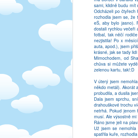
to nezajima:D). S mamk
sami, klidně budu mít
On by nekdo mozna rekl,
Odcházeli po čtyřech 
stranka, ze ano!), ale 
rozhodla jsem se, že 
vsechna slova, a i po 
eŠ, aby bylo jasno). 
prenosu, jak vam to leze
dostali rychlou večeři
fotbal, tak něčí rodič
Ja treba nemam rada ta
nezjistila! Po x měsí
super, ja jsem ani ne
auta, apod.), jsem při
nemocnici ze me byl tak
krásné, jak se tady l
Jenze po takove chvale 
Mimochodem, od Shann
eteru. Abyste se neztra
chůva si můžete vyděl
pak natocit dalsi film h
zelenou kartu, tak!:D
V úterý jsem nemohla 
někdo metál). Akorát 
probudila, a dusila js
Dala jsem sprchu, sní
drahouškové trochu víc
netrhá. Pokud jenom h
musí. Ale výsostně mi 
Ráno jsme jeli na plav
Už jsem se nemohla d
spatřila kuře, rozhodl