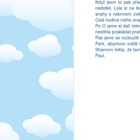
Když jsem to pak před 
nedotkli, Lola si na 
snahy o nakrmení zvě
Celá hodina mého snaže
Po O jsme si dali tele
nestihla poskládat pra
Pak jsme se rozloučili
Park, abychom vrátili
Shannon řekla, že tam
Tudiz muj problem je te
Paul.
Pisu clanek, a neco, co
Ono nejde o to, ze uz 
mozna taky neni, co bejv
1)
Vim to slovicko v ang
Treba se mi pres den n
chtela rict v anglictine
2)
Slovicko znam v cest
rcenich (prislovich?). 
Po prekladu do anglict
honiti", haha.
3)
Nejhorsi je kombinac