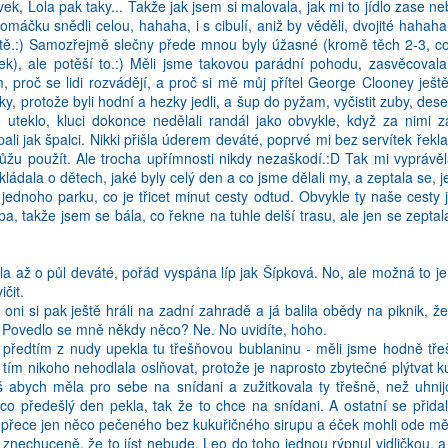
k, Lola pak taky... Takže jak jsem si malovala, jak mi to jídlo zase n
2
Zobrazit komentáře
u omáčku snědli celou, hahaha, i s cibulí, aniž by věděli, dvojité hahah
ětě.:) Samozřejmě slečny přede mnou byly úžasné (kromě těch 2-3, co
tek), ale potěší to.:) Měli jsme takovou parádní pohodu, zasvěcoval
im, proč se lidi rozvádějí, a proč si mě můj přítel George Clooney ješ
y, protože byli hodní a hezky jedli, a šup do pyžam, vyčistit zuby, deset
 uteklo, kluci dokonce nedělali randál jako obvykle, když za nimi
Shnrutí roku 2016
li jak špalci. Nikki přišla úderem deváté, poprvé mi bez servítek řekla
můžu použít. Ale trocha upřímnosti nikdy nezaškodí.:D Tak mi vyprávě
e jsem si tady davno predepsala shrnuti minuleho roku, kdyz jsem pres
vykládala o dětech, jaké byly celý den a co jsme dělali my, a zeptala se, j
ezverejnit. O skole jsem to musela dopsat az ted, rucne, protoze c
jednoho parku, co je třicet minut cesty odtud. Obvykle ty naše cesty 
tac mi dal sbohem, takze hacky a carky uz se konat nebudou. Snad to n
 takže jsem se bála, co řekne na tuhle delší trasu, ale jen se zeptala, 
PRÁCE
jako pořádná výzva, občas jsem si pobrečela, nebudu lhát. Ale tohle b
la až o půl deváté, pořád vyspána líp jak Šípková. No, ale možná to je
m víc jsem to měla pod palcem, holky mě poslouchaly, já všechno organ
ičit.
u) jsem měla většinu roku doma, začal pracovat až na podzim. Výhoda 
oni si pak ještě hráli na zadní zahradě a já balila obědy na piknik, že
 třeba, a naddělat si to jindy. Bylo to dost flexibilní a Fred se holkám 
Povedlo se mně někdy něco? Ne. No uvidíte, hoho.
i třeba jednu z nich vzal k sobě do kanceláře, a mně tak ubyly dě
r předtím z nudy upekla tu třešňovou bublaninu - měli jsme hodně třeš
í efekt byl ten, že jsem si samozřejmě nemohla dělat všechno po své
m tím nikoho nehodlala oslňovat, protože je naprosto zbytečné plýtva
 a vyvalit se na gauč (což jsem paradoxně nedělala ani když začal pracov
íš abych měla pro sebe na snídani a zužitkovala ty třešně, než uhni
školy, hnedka běžely za tátou. Když jsem něco nedovolila nebo udělala n
o předešlý den pekla, tak že to chce na snídani. A ostatní se přidal
red stál vždycky za mnou, respektoval každé moje rozhodnutí, ale přec
y přece jen něco pečeného bez kukuřičného sirupu a éček mohli ode mě 
 protože jsem jí něco nedovolila, a tatík se přišel podívat, co se stalo.
 znechuceně, že to jíst nebude. Leo do toho jednou rýpnul vidličkou, a
podzim začal pracovat i on, takže to bylo s mojí autoritou jednod