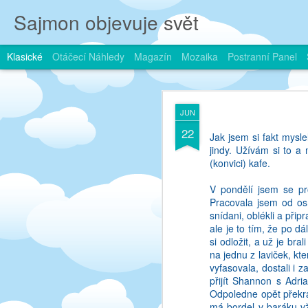
Sajmon objevuje svět
Klasické
Otáčecí Náhledy
Magazín
Mozaika
Postranní Panel
JAN
JUN
2
22
Je blogovani jeste in?
Jak jsem si fakt mysle
vypsat ze vseho, co me 
jindy. Užívám si to 
blogovani hodne soutez
(konvici) kafe.
tedy bylo proto, ze jse
konicek, ale... Taky to 
V pondělí jsem se pr
A chci vubec vynaset 
Pracovala jsem od osm
(dozrát, ne dožrat, 
snídani, oblékli a při
samozrejme hned zvykla
ale je to tím, že po dá
jako velka skoda.
si odložit, a už je br
na jednu z laviček, kt
Problem je ten - ja uz
vyfasovala, dostali i 
byla rada, ze jsem prec
přijít Shannon s Adr
zni jak kdybych si tady
Odpoledne opět překrá
ale me to popravde ani
má bordel v baráku v