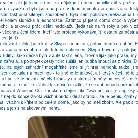
h vajec, ale já jsem se asi za nějakou tu dobu naučila mít v paži a 
. A nejakym zpusobem to ze me proste nelezlo tak, jak bych chtela. Kdyz 
la na vysoké a byla jsem na praxi v denním centru pro postižené, tek
preju, abych byla nekdy schopna takove vyrazy pouzivat. Protoze ja
myslím fakt dost šíleným způsobem). Byla jsem pokaždé překvapena tím
vna hodi! A tak to je i s cestinou. Mimochodem, na tu staz si me vybral
děl kolem sluníčka a jednorožce. Zatímco já jsem domů chodila vyče
 nechci a takovou práci dělat nedokážu (leda tak na tři roky a pak v
všechna čest lidem, kteří tyto profese vykonávají!), ostatní zaměstn
 teď já.:D
a plavání, stihla jsem krátký Skype s mamkou, potom domů na oběd. Po
zení všeho možného a tak, k tomu dokončení Skype hovoru, a pak jsme 
Ediny. Jako děcka byla v autě fakt šílená, zrovna liják jako prase, my n
m zařvala, a po zbytek cesty ticho rušila jen hudba linoucí se z rádia.:D
i, na jejich zahradní megahřiště jsme si jít hrát nemohli, takže j
 jsem potkala na meetingu - to jméno je takové, a i když v češtině to z
í a hanlivě to nezní) má čtyři kousky na starost (a pátý na cestě) - dvě
jména, ale měli je všichni tak děsně složité, že se ani nebudu pokoušet
menoval Wheeler. Což zní skoro stejně jako "weiner", což je anglický 
 z něj do konce života všichni budou dělat srandu, že je penis. Zpátky.
ali všichni s křikem po celém domě, jako by ho měli zbořit. Ale pak si to
dnesla jen s nalakovanými nehty.