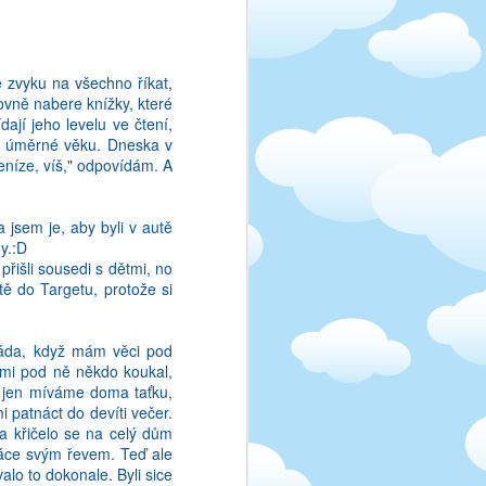
a prelozim si to (a pak
v zadnem jazyce?
 zvyku na všechno říkat,
hovně nabere knížky, které
ají jeho levelu ve čtení,
ky úměrné věku. Dneska v
eníze, víš," odpovídám. A
a jsem je, aby byli v autě
dy.:D
přišli sousedi s dětmi, no
tě do Targetu, protože si
ráda, když mám věci pod
 mi pod ně někdo koukal,
by v mem mozku bylo jen
 jen míváme doma taťku,
i a vytrati se! Nechapu,
 patnáct do devíti večer.
o a křičelo se na celý dům
 práce svým řevem. Teď ale
ou jazyku pouzivam jen
lo to dokonale. Byli sice
 znamosti se mi naskytla