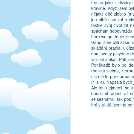
trochu jako z divokýc
lukrativni prilezitost)
kravině. Když jsem by
texty, tak si vzdycky 
nějaké dítě zlobilo (
nepamatuju, kdyz se zro
jen blbě usmíval a vi
haha.
takhle svůj život žít
spáchám sebevraždu - 
here we go, tohle jsem
Ráno jsme byli zase n
skládání prádla, uklí
domluvený playdate do 
všichni štěkat. Pak jse
Poněvadž bylo po dešt
(polská slečna, kterou
nich je to prý normáln
(1 a 4). Napsala bych 
Ale ten nejmenší se j
bude mít radost, až si
se seznámili, tak pobíh
hrály si. Já jsem to o