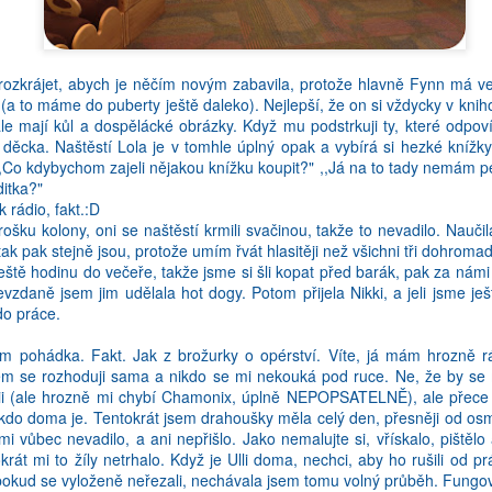
Proto kdyz nastane jedna z vyse uvedenych situaci, vytahnu telefon 
jo, vlastne" moment). Jenze kdyz si na tu vec nedokazete vzpomenout 
rozkrájet, abych je něčím novým zabavila, protože hlavně Fynn má ve
 (a to máme do puberty ještě daleko). Nejlepší, že on si vždycky v kni
e mají kůl a dospělácké obrázky. Když mu podstrkuji ty, které odpovíd
o děcka. Naštěstí Lola je v tomhle úplný opak a vybírá si hezké kníž
,,Co kdybychom zajeli nějakou knížku koupit?" ,,Já na to tady nemám p
ditka?"
k rádio, fakt.:D
rošku kolony, oni se naštěstí krmili svačinou, takže to nevadilo. Naučil
tak pak stejně jsou, protože umím řvát hlasitěji než všichni tři dohroma
eště hodinu do večeře, takže jsme si šli kopat před barák, pak za námi 
zdaně jsem jim udělala hot dogy. Potom přijela Nikki, a jeli jsme ješ
do práce.
m pohádka. Fakt. Jak z brožurky o opérství. Víte, já mám hrozně 
em se rozhoduji sama a nikdo se mi nekouká pod ruce. Ne, že by se
vice umim anglictiny, tim vice muj mozek vypousti cestinu. Jako kdy
ii (ale hrozně mi chybí Chamonix, úplně NEPOPSATELNĚ), ale přece
ra slovicka musi uvolnit prostor tem nove naucenym - a proste to vzdaj
kdo doma je. Tentokrát jsem drahoušky měla celý den, přesněji od osmi
mluvit treba peti jazyky. To nevim, kde bych ten prostor brala!
mi vůbec nevadilo, a ani nepřišlo. Jako nemalujte si, vřískalo, pištěl
okrát mi to žíly netrhalo. Když je Ulli doma, nechci, aby ho rušili od
je, ze uz nedokazu mit konverzaci na urovni - a mam pocit, ze z ob
 pokud se vyloženě neřezali, nechávala jsem tomu volný průběh. Fungova
 pred dvema tydny jsem mela pohovor ohledne staze v pravni firme (po