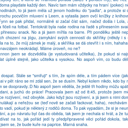
ou pres den prohodim par zprav, prectu si par ceskych statusu na Fac
 doma playdate každý den. Navíc tam mám vždycky na hraní (pokec) něko
 ze je to frajerina, a ze machruju (a jestli jo, tak je mi to srdecne 
hodinách, to já jsem měla už jenom hodinku do "padla", a protože si d
pravda je takova, ze se mi cestina vytraci z hlavy. Na druhou stranu, n
trochu pocvičím mluvení s Leem, a vytasila jsem ovčí knížky z knihov
tech trech letech ze me nekdy vypadne nejaka blbost - a nejlepsi je,
Fynn se pak přidal, normálně si začal číst sám, načež došla i Lola, 
 z pusy, ale uz to nemuzete vzit zpatky!
 a fičeli na fotbal. Tentokrát byla naše rodina na řadě s přinesením sv
e přinesou snack. No a já jsem mířila na barre. Při pondělku ještě ne
kovou tu situaci, kdyz se bavim s nekym novym, a on mi pochvali angl
cích chození na jógu, zamykání svých cenností do skříňky (někdy i s 
vedel, ze anglictina neni tvuj rodny jazyk! Wow, ty skoro nemas pr
šla na to, že můj zámek je malý, a skříňka se dá otevřít i s ním, haha
 uneseny, az si myslel, ze ho taham za nos, kdyz jsem mu rekla, ze tv 
idi navzájem neokrádají. Máme úroveň, no ne?
a natlaku mate pocit, ze si musite zkontrolovat kazdou vetu, kazde sl
on jsem se dozvěděla (je vystudovaná učitelka), že pokud si najd
pnili. Pac uz jste byli pochvaleni, takze to nechcete zkazit (neco jako 
at úplně stejně, jako učitelka s vysokou. No aspoň vím, co budu dělat
odny Zlate Maliny).
dospat. Stále se "smiřuji" s tím, že spím déle, a tím pádem více (jak
asi v pět ráno se mi zdál sen, že se dusím. Nebyl kolem nikdo, kdo by
em se doopravdy.:D No aspoň jsem věděla, že ještě tři hodiny můžu spát
dani, a juchů do práce! Pracovala jsem až od 8:45, protože jsem měl
e rozjívení, než obvykle. Jako když jsou rozjívení, a já jsem s nimi d
ulákají a neřežou se (teď nově se začali fackovat, haha), nechávám j
to vadí, pokud je některý z rodičů doma. To pak vypadám, že si je ne
ání, a po návratu byl čas do oběda, tak jsem je nechala si hrát, a že 
ívat na to, jak pořád jedí ty předpřipravené věci pořád dokola, ta
a jsem se, že bude kuře na paprice. Marná snaha.