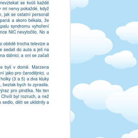
nevztekat se kvůli každé
ctu v anglictine slozite
ly mi nervy pokaždé, když
 jim rozumim, jen si je
, jak se ostatní personál
i. Asi charisma nebo co,
rpaná a skoro békala, že
 zápalu syndromu vyhoření
ance NIC nevytočilo. No a
 obědě trocha televize a
sedali do auta a jeli na
a dálnici, a oni se začali
sme byli v domě. Marzena
ní jako pro čarodějnici, u
 holky (3 a 5) a dva kluky
, beztak bych to zprasila.
výraz pro pindíka. No ten
 Chvíli byl rozruch, a než
 sedlo, děti se uklidnily a