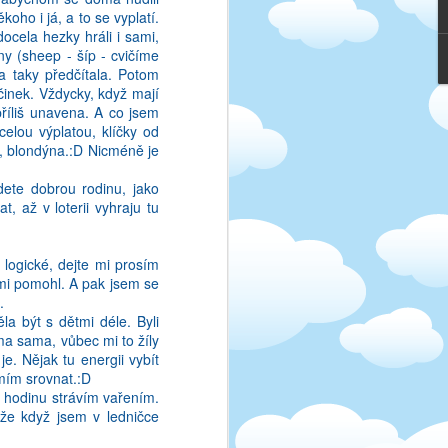
ebooku, a tim to konci.
ho i já, a to se vyplatí.
jedno, pac tohle je moje
ocela hezky hráli i sami,
eznam v anglictine uplne
ny (sheep - šíp - cvičíme
 ze to slysite v primem
a taky předčítala. Potom
ačinek. Vždycky, když mají
příliš unavena. A co jsem
ictinu. Treba jo, to je
celou výplatou, klíčky od
izvuk! Jeden chlapek v
ha, blondýna.:D Nicméně je
USA jsem "jen" tri roky.
ovo, nez to vypustite do
ete dobrou rodinu, jako
dostat Oscara za film, a
, až v loterii vyhraju tu
 logické, dejte mi prosím
 mi pomohl. A pak jsem se
.
a být s dětmi déle. Byli
oma sama, vůbec mi to žíly
e. Nějak tu energii vybít
umím srovnat.:D
tu hodinu strávím vařením.
kže když jsem v ledničce