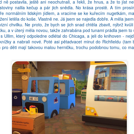
ně postavila, ještě ani neochutnali, a řekli, že hnus, a že to jíst n
těstoviny nalila kečup a pár jich snědla. No krása prostě. A tím pro
ře normálním lidským jídlem, a vracíme se ke kuřecím nugetkám, m
ní letěla do koše. Vlastně ne. Já jsem se najedla dobře. A měla jsem 
vizní chvilku. Ne proto, že bych se jich snad chtěla zbavit, nýbrž kvů
čku, a v úterý měla novou, takže zahrabána pod tunami prádla jsem to 
 s Ullim, který odpoledne odlétal do Chicaga, a jeli do knihoven - nejd
 knížky a nabrali nové. Poté asi pětadvacet minut do Richfieldu (tam 
 pro děti mají takovou malou herničku, trochu podobnou tomu, co ma
n, ze jednak nejsem perfektni v anglictine, ale zaroven uz vubec nej
 mi pred par lety prislo tak prirozene, ted jde ztezka. Ja jsem prece 
bych neumela gramatiku, ale slova ze me lezou jak z chlupate deky.
avala. No a pak nastava jedna ze tri situaci:
lictine, ale nemuzu prijit na stejny vyraz v cestine! Tohle se mi stava 
eco zajimaveho stane, a ja to pak chci rict mamce, ale ono to vubec n
. No a pak uz ta historka ani neni vtipna nebo zajimava.
ine, ale nemuzu ho dostat do anglictiny. Ono tohle spis neni o slov
Nekdy chci znit strasne sofistikovane (hlavne kdyz se hadam), a chci po
iny vsak nevyznim sofistikovane, ale jako uplny debil. Taky si zkust
e obeho. Kdyz vite, o cem mluvite, ale nemuzete si na to slovicko vz