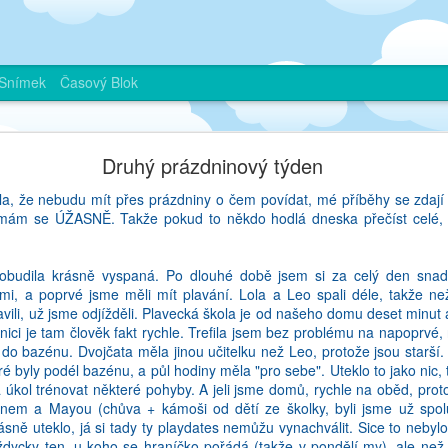
Snímek
Časový Blok
Je mozne nemluvit plynule zadnym jazykem?
Druhý prázdninový týden
 Ani vam nevim. Pamatuju si, jak blog byl mym dobrym pritelem ve Fra
la, že nebudu mít přes prázdniny o čem povídat, mé příběhy se zdají b
stvalo, ale taky se podelit o zajimavosti, na ktere jsem pri sve ceste 
a mám se ÚŽASNĚ. Takže pokud to někdo hodlá dneska přečíst celé, d
ivy - pokud vas nikdo necte, delate neco spatne. A mozna proto jsem p
m casto velice lina si sednout a neco napsat, a ke konci uz mi to pri
bylo tim, ze jsem si rikala, proc investuju tolik casu do neceho, z ceh
obudila krásně vyspaná. Po dlouhé době jsem si za celý den snad 
muj soukromy zivot na verejnost? Jenze to nebyla pravda, a asi jse
i, a poprvé jsme měli mít plavání. Lola a Leo spali déle, takže než 
haha). Protoze muj cesky notebook uz davno nefunguje, pisu na a
pravili, už jsme odjížděli. Plavecká škola je od našeho domu deset minu
 na psani bez hacku a carek. Ja uz cesky skoro nemluvim, a vlastne an
lnici je tam člověk fakt rychle. Trefila jsem bez problému na napoprvé, n
ali do bazénu. Dvojčata měla jinou učitelku než Leo, protože jsou starší
eré byly podél bazénu, a půl hodiny měla "pro sebe". Uteklo to jako nic
 bohuzel vsechno delam v anglictine. Ale co delam v cestine? Knihy n
za úkol trénovat některé pohyby. A jeli jsme domů, rychle na oběd, pr
etla vsechna skripta (nebo jak se tem knizkam na uceni rika - napadly 
ianem a Mayou (chůva + kámoši od dětí ze školky, byli jsme už spo
 predcitala slabikar). Ceska media nesleduju vubec. Pysna na to nejsem, 
sně uteklo, já si tady ty playdates nemůžu vynachválit. Sice to nebyl
 moc nezajima (nedavno jsem otevrela webovou stranku Blesku a utvrdi
ždycky ten, u koho se hraníčko pořádá (takže v pondělí my), ale ne