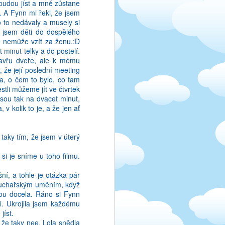
ebudou jíst a mně zůstane
a. A Fynn mi řekl, že jsem
 to nedávaly a musely si
a jsem děti do dospělého
tě nemůže vzít za ženu.:D
 minut telky a do postelí.
 zavřu dveře, ale k mému
, že její poslední meeting
la, o čem to bylo, co tam
tala psat. Tak si rikam,
estli můžeme jít ve čtvrtek
lanek nebyl dokonceny.
jsou tak na dvacet minut,
ebude vadit!:)
v kolik to je, a že jen ať
ylo na začátku. Čím déle
 taky tím, že jsem v úterý
izovala ke spokojenosti
byla, že jsem se mohla z
 si je sníme u toho filmu.
hodně věnoval, práce byla
ti, za které jsem měla
ní, a tohle je otázka pár
m. Neměla jsem koule na
t kuchařským uměním, když
at, asi síla zvyku). Když
jou docela. Ráno si Fynn
ěco, co se jim nelíbilo,
i. Ukrojila jsem každému
i jen to vypadalo blbě,
jíst.
 Prostě jsem si připadala
 že taky nee. Lola snědla
ušší, a holky už neměly