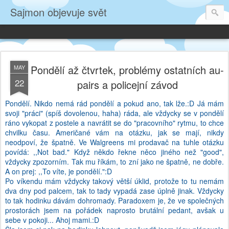
Sajmon objevuje svět
Pondělí až čtvrtek, problémy ostatních au-
MAY
22
pairs a policejní závod
Pondělí. Nikdo nemá rád pondělí a pokud ano, tak lže.:D Já mám
svoji "práci" (spíš dovolenou, haha) ráda, ale vždycky se v pondělí
ráno vykopat z postele a navrátit se do "pracovního" rytmu, to chce
chvilku času. Američané vám na otázku, jak se mají, nikdy
neodpoví, že špatně. Ve Walgreens mi prodavač na tuhle otázku
povídá: ,,Not bad." Když někdo řekne něco jiného než "good",
vždycky zpozorním. Tak mu říkám, to zní jako ne špatně, ne dobře.
A on prej: ,,To víte, je pondělí.":D
Po víkendu mám vždycky takový větší úklid, protože to tu nemám
dva dny pod palcem, tak to tady vypadá zase úplně jinak. Vždycky
to tak hodinku dávám dohromady. Paradoxem je, že ve společných
prostorách jsem na pořádek naprosto brutální pedant, avšak u
sebe v pokoji... Ahoj mami.:D