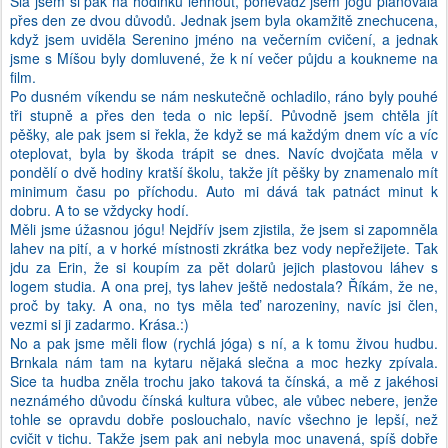
Šla jsem si pak na hodinku lehnout, poněvadž jsem jógu plánovala
přes den ze dvou důvodů. Jednak jsem byla okamžitě znechucena,
když jsem uviděla Serenino jméno na večerním cvičení, a jednak
jsme s Míšou byly domluvené, že k ní večer půjdu a koukneme na
film.
Po dusném víkendu se nám neskutečně ochladilo, ráno byly pouhé
tři stupně a přes den teda o nic lepší. Původně jsem chtěla jít
pěšky, ale pak jsem si řekla, že když se má každým dnem víc a víc
oteplovat, byla by škoda trápit se dnes. Navíc dvojčata měla v
pondělí o dvě hodiny kratší školu, takže jít pěšky by znamenalo mít
minimum času po příchodu. Auto mi dává tak patnáct minut k
dobru. A to se vždycky hodí.
Měli jsme úžasnou jógu! Nejdřív jsem zjistila, že jsem si zapomněla
lahev na pití, a v horké místnosti zkrátka bez vody nepřežijete. Tak
jdu za Erin, že si koupím za pět dolarů jejich plastovou láhev s
logem studia. A ona prej, tys lahev ještě nedostala? Říkám, že ne,
proč by taky. A ona, no tys měla teď narozeniny, navíc jsi člen,
vezmi si ji zadarmo. Krása.:)
No a pak jsme měli flow (rychlá jóga) s ní, a k tomu živou hudbu.
Brnkala nám tam na kytaru nějaká slečna a moc hezky zpívala.
Sice ta hudba zněla trochu jako taková ta čínská, a mě z jakéhosi
neznámého důvodu čínská kultura vůbec, ale vůbec nebere, jenže
tohle se opravdu dobře poslouchalo, navíc všechno je lepší, než
cvičit v tichu. Takže jsem pak ani nebyla moc unavená, spíš dobře