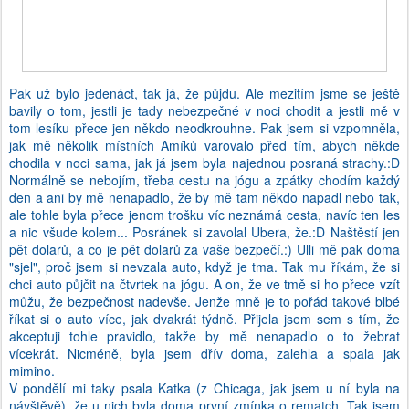
Pak už bylo jedenáct, tak já, že půjdu. Ale mezitím jsme se ještě
bavily o tom, jestli je tady nebezpečné v noci chodit a jestli mě v
tom lesíku přece jen někdo neodkrouhne. Pak jsem si vzpomněla,
jak mě několik místních Amíků varovalo před tím, abych někde
chodila v noci sama, jak já jsem byla najednou posraná strachy.:D
Normálně se nebojím, třeba cestu na jógu a zpátky chodím každý
den a ani by mě nenapadlo, že by mě tam někdo napadl nebo tak,
ale tohle byla přece jenom trošku víc neznámá cesta, navíc ten les
a nic všude kolem... Posránek si zavolal Ubera, že.:D Naštěstí jen
pět dolarů, a co je pět dolarů za vaše bezpečí.:) Ulli mě pak doma
"sjel", proč jsem si nevzala auto, když je tma. Tak mu říkám, že si
chci auto půjčit na čtvrtek na jógu. A on, že ve tmě si ho přece vzít
můžu, že bezpečnost nadevše. Jenže mně je to pořád takové blbé
říkat si o auto více, jak dvakrát týdně. Přijela jsem sem s tím, že
akceptuji tohle pravidlo, takže by mě nenapadlo o to žebrat
vícekrát. Nicméně, byla jsem dřív doma, zalehla a spala jak
mimino.
V pondělí mi taky psala Katka (z Chicaga, jak jsem u ní byla na
návštěvě), že u nich byla doma první zmínka o rematch. Tak jsem