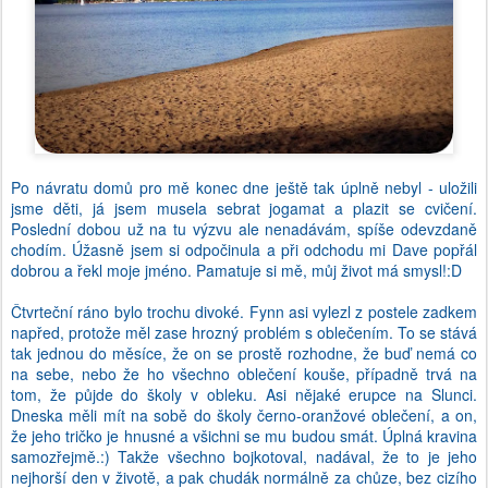
Po návratu domů pro mě konec dne ještě tak úplně nebyl - uložili
jsme děti, já jsem musela sebrat jogamat a plazit se cvičení.
Poslední dobou už na tu výzvu ale nenadávám, spíše odevzdaně
chodím. Úžasně jsem si odpočinula a při odchodu mi Dave popřál
dobrou a řekl moje jméno. Pamatuje si mě, můj život má smysl!:D
Čtvrteční ráno bylo trochu divoké. Fynn asi vylezl z postele zadkem
napřed, protože měl zase hrozný problém s oblečením. To se stává
tak jednou do měsíce, že on se prostě rozhodne, že buď nemá co
na sebe, nebo že ho všechno oblečení kouše, případně trvá na
tom, že půjde do školy v obleku. Asi nějaké erupce na Slunci.
Dneska měli mít na sobě do školy černo-oranžové oblečení, a on,
že jeho tričko je hnusné a všichni se mu budou smát. Úplná kravina
samozřejmě.:) Takže všechno bojkotoval, nadával, že to je jeho
nejhorší den v životě, a pak chudák normálně za chůze, bez cizího