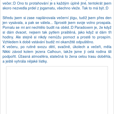
večer.:D Ono to protahování je s každým úplně jiné, tentokrát jsem
skoro nezvedla prdel z jogamatu, všechno vleže. Tak to má být.:D
Středu jsem si zase naplánovala večerní jógu, tudíž jsem přes den
jen vysávala, a pak se válela... Sprostě jsem svoje volno prospala.
Pomalu se mi ani nechtělo budit na oběd.:D Paradoxem je, že když
si dám dvacet, nejsem tak pytlem praštěná, jako když si dám tři
hodiny. Ale stejně si nikdy nemůžu pomoct a prostě to prospím.
Vzhledem k době vstávání budiž mi okamžitě odpuštěno.
K večeru, po rutině svozu dětí, svačině, úkolech a večeři, měla
Nikki závod kolem jezera Calhoun, takže jsme ji celá rodina šli
podpořit. Úžasná atmosféra, statečná to žena celou trasu doběhla,
a ještě vyhrála nějaké lístky.