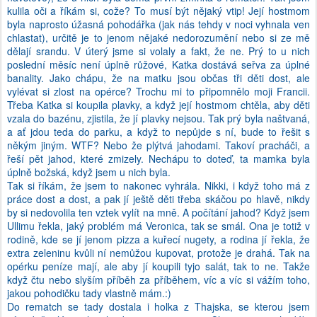
kulila oči a říkám si, cože? To musí být nějaký vtip! Její hostmom
byla naprosto úžasná pohodářka (jak nás tehdy v noci vyhnala ven
chlastat), určitě je to jenom nějaké nedorozumění nebo si ze mě
dělají srandu. V úterý jsme si volaly a fakt, že ne. Prý to u nich
poslední měsíc není úplně růžové, Katka dostává seřva za úplné
banality. Jako chápu, že na matku jsou občas tři děti dost, ale
vylévat si zlost na opérce? Trochu mi to připomnělo moji Francii.
Třeba Katka si koupila plavky, a když její hostmom chtěla, aby děti
vzala do bazénu, zjistila, že jí plavky nejsou. Tak prý byla naštvaná,
a ať jdou teda do parku, a když to nepůjde s ní, bude to řešit s
někým jiným. WTF? Nebo že plýtvá jahodami. Takoví pracháči, a
řeší pět jahod, které zmizely. Nechápu to doteď, ta mamka byla
úplně božská, když jsem u nich byla.
Tak si říkám, že jsem to nakonec vyhrála. Nikki, i když toho má z
práce dost a dost, a pak jí ještě děti třeba skáčou po hlavě, nikdy
by si nedovolila ten vztek vylít na mně. A počítání jahod? Když jsem
Ullimu řekla, jaký problém má Veronica, tak se smál. Ona je totiž v
rodině, kde se jí jenom pizza a kuřecí nugety, a rodina jí řekla, že
extra zeleninu kvůli ní nemůžou kupovat, protože je drahá. Tak na
opérku peníze mají, ale aby jí koupili tyjo salát, tak to ne. Takže
když čtu nebo slyším příběh za příběhem, víc a víc si vážím toho,
jakou pohodičku tady vlastně mám.:)
Do rematch se tady dostala i holka z Thajska, se kterou jsem