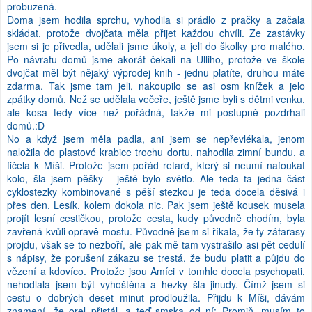
probuzená.
Doma jsem hodila sprchu, vyhodila si prádlo z pračky a začala
skládat, protože dvojčata měla přijet každou chvíli. Ze zastávky
jsem si je přivedla, udělali jsme úkoly, a jeli do školky pro malého.
Po návratu domů jsme akorát čekali na Ulliho, protože ve škole
dvojčat měl být nějaký výprodej knih - jednu platíte, druhou máte
zdarma. Tak jsme tam jeli, nakoupilo se asi osm knížek a jelo
zpátky domů. Než se udělala večeře, ještě jsme byli s dětmi venku,
ale kosa tedy více než pořádná, takže mi postupně pozdrhali
domů.:D
No a když jsem měla padla, ani jsem se nepřevlékala, jenom
naložila do plastové krabice trochu dortu, nahodila zimní bundu, a
fičela k Míši. Protože jsem pořád retard, který si neumí nafoukat
kolo, šla jsem pěšky - ještě bylo světlo. Ale teda ta jedna část
cyklostezky kombinované s pěší stezkou je teda docela děsivá i
přes den. Lesík, kolem dokola nic. Pak jsem ještě kousek musela
projít lesní cestičkou, protože cesta, kudy původně chodím, byla
zavřená kvůli opravě mostu. Původně jsem si říkala, že ty zátarasy
projdu, však se to nezboří, ale pak mě tam vystrašilo asi pět cedulí
s nápisy, že porušení zákazu se trestá, že budu platit a půjdu do
vězení a kdovíco. Protože jsou Amíci v tomhle docela psychopati,
nehodlala jsem být vyhoštěna a hezky šla jinudy. Čímž jsem si
cestu o dobrých deset minut prodloužila. Přijdu k Míši, dávám
znamení, že orel přistál, a teď smska od ní: Promiň, musím to