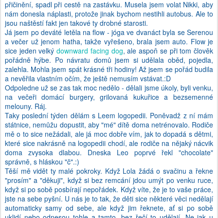
přičinění, spadl při cestě na zastávku. Musela jsem volat Nikki, aby
nám donesla náplasti, protože jinak bychom nestihli autobus. Ale to
jsou naštěstí fakt jen takové ty drobné starosti.
Já jsem po deváté letěla na flow - jóga ve dvanáct byla se Serenou
a večer už jenom hatha, takže vyřešeno, brala jsem auto. Flow je
sice jeden velký
downward facing dog
, ale aspoň se při tom člověk
pořádně hýbe. Po návratu domů jsem si udělala oběd, pojedla,
zalehla. Mohla jsem spát krásné tři hodiny! Až jsem se pořád budila
a nevěřila vlastním očím, že ještě nemusím vstávat.:D
Odpoledne už se zas tak moc nedělo - dělali jsme úkoly, byli venku,
na večeři domácí burgery, grilovaná kukuřice a bezsemenné
melouny. Ráj.
Taky poslední týden dělám s Leem logopedii. Poněvadž z ní mám
státnice, nemůžu dopustit, aby "mé" dítě doma netrénovalo. Rodiče
mě o to sice nežádali, ale já moc dobře vím, jak to dopadá s dětmi,
které sice nakrásně na logopedii chodí, ale rodiče na nějaký nácvik
doma zvysoka dlabou. Dneska Leo poprvé řekl "chocolate"
správně, s hláskou "č".:)
Těší mě vidět ty malé pokroky. Když Lola žádá o svačinu a řekne
"prosím" a "děkuji", když si bez remcání jdou umýt po venku ruce,
když si po sobě posbírají nepořádek. Když víte, že je to vaše práce,
jste na sebe pyšní. U nás je to tak, že děti sice některé věci nedělají
automaticky samy od sebe, ale když jim řeknete, ať si po sobě
uklidí nebo odnesou tohle a tamto, bez řečí to udělají. Ne jak u