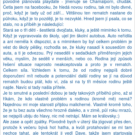
původně plánovala playdate - jmenuje se Chamaiporn, chudák.
Četla jsem na facebooku, že hledá novou rodinu, tak mi bylo divné,
proč, když je tady už od září... Většinou ten rematch nastane do
půlroku, když je to později, je to nezvyklé. Hned jsem jí psala, co se
stalo, no a příběh je následující:
Stará se o tři děti - šestiletá dvojčata, kluky, a ještě miminko k tomu.
Když je vypravovala do školy, ujel jim školní autobus. Auto neřídila
a ani neměla k dispozici, a s miminkem by byl celkem problém je
vést do školy pěšky, rozhodla se, že kluky nasadí k sousedům do
auta, a ti je odvezou. Prý neseděli v sedačkách přiměřeným jejich
věku, myslím, že seděli v menších, nebo co. Rodina její způsob
řešení situace naprosto neakceptovala a proto je v rematch.
Celkem síla. Vzhledem k tomu, že od rodiny nejspíš dobré
doporučení mít nebude a potenciální další rodiny se jí na důvod
rematch budou ptát, kdo ví, zda si na ty tři měsíce rodinu ještě
najde. Navíc si tady našla přítele.
Je to smutné a poslední dobou je tady takových příběhů plno, až si
říkám, že kdo vlastně problém s rodinou (kromě mě) nemá?
Najednou mi moje starosti přijdou malicherné. Vlastně kromě toho,
že je tu bez auta všechno hrozně daleko, a v zimě, půl roku mrazů,
se nejspíš ubiju do hlavy, nic mě netrápí. Mám se královsky.:)
Ale zase a opět zpátky. Původně bych v úterý šla jógovat přes den,
protože k večeru bývá hot hatha, a kvůli protahování se mi tam
nechce tahat, ale tentokrát ji vedl Dave, takže jsem startovala