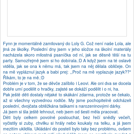
Fynn je momentálně zamilovaný do Loly G. Což není naše Lola, ale
jiná ze školky. Poslední dny jsem v jeho složce na školní materiály
nacházela skoro milostná psaníčka od ní, jak se děsně těší na tu
party. Samozřejmě jsem si ho dobírala.:D A když jsem na té oslavě
viděla, jak se ona k němu má, tak jsem na něj dělala obličeje. On
na mě vypláznul jazyk a babi prej: ,,Proč na mě vyplazuje jazyk??"
Říkám, to je na mě.:D
Problém je v tom, že se děvče zalíbilo i Leovi. Ale oni dva se docela
dobře umí podělit o hračky, zajisté se dokáží podělit i o ni, ha.
Pak ještě děti dostaly nějaké to skákání zdarma, protože se čekalo,
až si všechny vyzvednou rodiče. My jsme pochopitelně odcházeli
poslední, dvojčata obtěžkána taškami s narozeninovými dárky.
Já jsem si šla ještě lehnout, neb jsem od šesti měla pracovat.
Děti byly celkem povolné poslouchat, bez řečí snědly večeři,
vyčistily si zuby, chvilku si hrály nebo koukaly na telku, a já jsem
mezitím uklidila. Ukládání do postelí bylo taky bez problému, ovšem