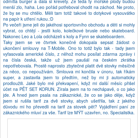
odmítla burger a dala si krevety. Že teda ty mořské plody budou
menší zlo, haha. Leo pořád potřeboval chodit na záchod. Ne proto,
že by se mu chtělo. Měli tam totiž takové to dotykové vysouvátko
na papír k utření rukou.:D
Po večeři jsme jeli do jakéhosi sportovního obchodu a děti si mohly
vybrat, co chtějí - jestli kolo, kolečkové brusle nebo skateboard.
Nakonec Leo a Lola odcházeli s koly a Fynn se skateboardem.
Taky jsem se ve čtvrtek konečně dokopala sepsat žádost o
ukončení smlouvy na T-Mobile. Ono to totiž bylo tak - tady jsem
vyfasovala americké číslo, z něhož mohu posílat zdarma zprávy i
na čísla česká, takže už jsem paušál na českém zkrátka
nepotřebovala. Prostě naprosto zbytečné platit dvě stovky měsíčně
za něco, co nepoužívám. Smlouva mi končila v únoru, tak říkám
super, a zastavila jsem to předtím, než by mi ji automaticky
prodloužili. Jaké bylo mé překvapení, když mi další měsíc přišel
účet na PĚT SET KORUN. Zírala jsem na to nechápavě, o co jako
jde. A hned jsem psala na zákaznické, že co se jako děje, když
jsem si rušila tarif za dvě stovky, abych ušetřila, tak z jakého
důvodu mi ho převedli na tarif za stovek pět? Vyjádření paní ze
zákaznického mluví za vše. Tarif lze MÝT uzavřen, no. Specialistka.