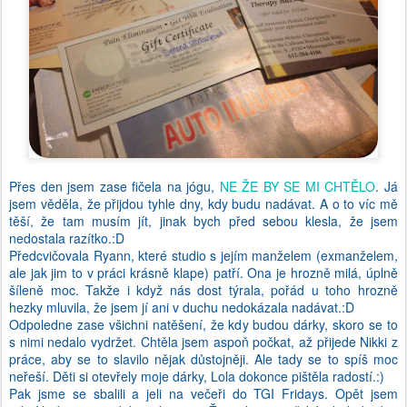
Přes den jsem zase fičela na jógu,
NE ŽE BY SE MI CHTĚLO
. Já
jsem věděla, že přijdou tyhle dny, kdy budu nadávat. A o to víc mě
těší, že tam musím jít, jinak bych před sebou klesla, že jsem
nedostala razítko.:D
Předcvičovala Ryann, které studio s jejím manželem (exmanželem,
ale jak jim to v práci krásně klape) patří. Ona je hrozně milá, úplně
šíleně moc. Takže i když nás dost týrala, pořád u toho hrozně
hezky mluvila, že jsem jí ani v duchu nedokázala nadávat.:D
Odpoledne zase všichni natěšení, že kdy budou dárky, skoro se to
s nimi nedalo vydržet. Chtěla jsem aspoň počkat, až přijede Nikki z
práce, aby se to slavilo nějak důstojněji. Ale tady se to spíš moc
neřeší. Děti si otevřely moje dárky, Lola dokonce pištěla radostí.:)
Pak jsme se sbalili a jeli na večeři do TGI Fridays. Opět jsem