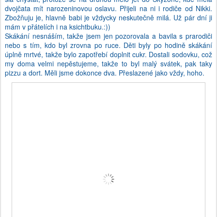
dvojčata mít narozeninovou oslavu. Přijeli na ni i rodiče od Nikki.
Zbožňuju je, hlavně babi je vždycky neskutečně milá. Už pár dní ji
mám v přátelích i na ksichtbuku.:))
Skákání nesnáším, takže jsem jen pozorovala a bavila s prarodiči
nebo s tím, kdo byl zrovna po ruce. Děti byly po hodině skákání
úplně mrtvé, takže bylo zapotřebí doplnit cukr. Dostali sodovku, což
my doma velmi nepěstujeme, takže to byl malý svátek, pak taky
pizzu a dort. Měli jsme dokonce dva. Přeslazené jako vždy, hoho.