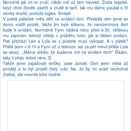
Nicméně jak mi to zruší, nikdo mě už tam neuvidí. Zcela logické,
když chce člověk ušetřit a zrušit si tarif, tak mu dáme paušál o tři
stovky dražší, protože logika. Šmejdi.
V pátek páteček měly děti na snídani dort. Předešlý den jsme se
domů vrátili pozdě, takže jim bylo slíbeno, že narozeninový dort
bude k snídani. Normálně Fynn vstává něco před 6:30, většinou
mu zapínám televizi někdy v průběhu toho, jak si dělám snídani.
Pak přichází Leo a Lola se z postele musí vykopat. A v pátek?
Přišla jsem v 6:10 a Fynn už u televize, asi za pět minut přišla Lola
se slovy: ,,Máma slíbila, že budeme mít na snídani dort!" Říkám,
taky ti přeju dobré ráno.:D
Takže jsme zapalovali svíčky, zase zpívali. Dort jsem měla až
později a to byl prostě čistý cukr. Ne, že by mi snad nechutnal
(haha), ale nesníte toho hodně.