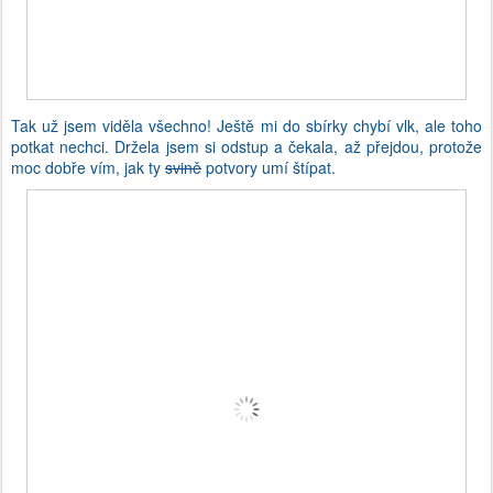
Tak už jsem viděla všechno! Ještě mi do sbírky chybí vlk, ale toho
potkat nechci. Držela jsem si odstup a čekala, až přejdou, protože
moc dobře vím, jak ty
svině
potvory umí štípat.