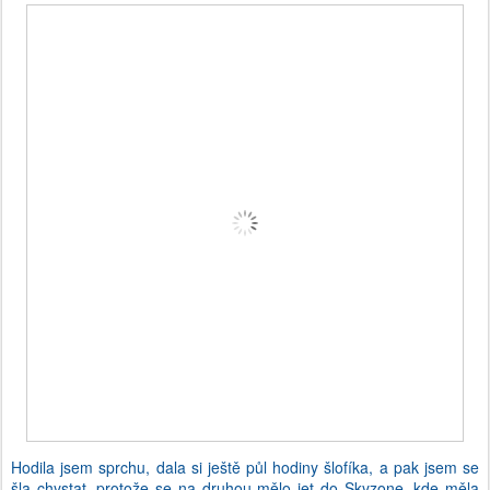
Hodila jsem sprchu, dala si ještě půl hodiny šlofíka, a pak jsem se
šla chystat, protože se na druhou mělo jet do Skyzone, kde měla