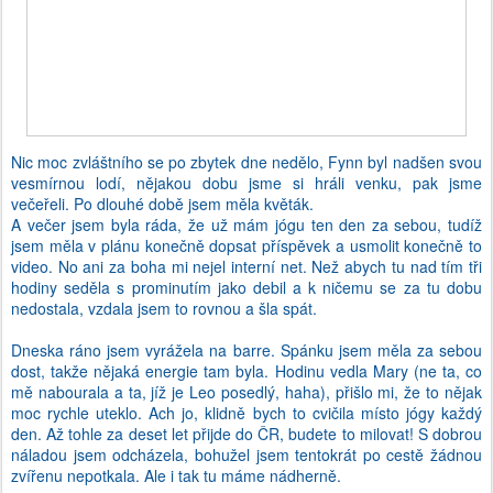
Nic moc zvláštního se po zbytek dne nedělo, Fynn byl nadšen svou
vesmírnou lodí, nějakou dobu jsme si hráli venku, pak jsme
večeřeli. Po dlouhé době jsem měla květák.
A večer jsem byla ráda, že už mám jógu ten den za sebou, tudíž
jsem měla v plánu konečně dopsat příspěvek a usmolit konečně to
video. No ani za boha mi nejel interní net. Než abych tu nad tím tři
hodiny seděla s prominutím jako debil a k ničemu se za tu dobu
nedostala, vzdala jsem to rovnou a šla spát.
Dneska ráno jsem vyrážela na barre. Spánku jsem měla za sebou
dost, takže nějaká energie tam byla. Hodinu vedla Mary (ne ta, co
mě nabourala a ta, jíž je Leo posedlý, haha), přišlo mi, že to nějak
moc rychle uteklo. Ach jo, klidně bych to cvičila místo jógy každý
den. Až tohle za deset let přijde do ČR, budete to milovat! S dobrou
náladou jsem odcházela, bohužel jsem tentokrát po cestě žádnou
zvířenu nepotkala. Ale i tak tu máme nádherně.