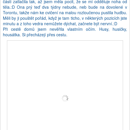
části zatlačila tak, až jsem měla pocit, že se mi odděluje noha od
těla.:D Ona prý teď dva týdny nebude, neb bude na dovolené v
Torontu, takže nám ke cvičení na malou rozloučenou pustila hudbu.
Měli by ji pouštět pořád, když je tam ticho, v některých pozicích jste
minutu a z toho vedra nemůžete dýchat, začnete být nervní.:D
Při cestě domů jsem nevěřila vlastním očím. Husy, husičky,
housátka. Si přecházejí přes cestu.