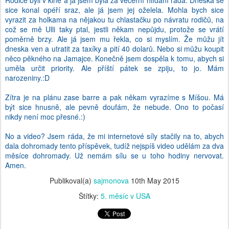
Rodiče byli v kině a já jsem byla za večerní hlídání ráda. Dneska se
sice konal opéří sraz, ale já jsem jej oželela. Mohla bych sice
vyrazit za holkama na nějakou tu chlastačku po návratu rodičů, na
což se mě Ulli taky ptal, jestli někam nepůjdu, protože se vrátí
poměrně brzy. Ale já jsem mu řekla, co si myslím. Že můžu jít
dneska ven a utratit za taxíky a pití 40 dolarů. Nebo si můžu koupit
něco pěkného na Jamajce. Konečně jsem dospěla k tomu, abych si
uměla určit priority. Ale příští pátek se zpiju, to jo. Mám
narozeniny.:D
Zítra je na plánu zase barre a pak někam vyrazíme s Míšou. Má
být sice hnusně, ale pevně doufám, že nebude. Ono to počasí
nikdy není moc přesné.:)
No a video? Jsem ráda, že mi internetové síly stačily na to, abych
dala dohromady tento příspěvek, tudíž nejspíš video udělám za dva
měsíce dohromady. Už nemám sílu se u toho hodiny nervovat.
Amen.
Publikoval(a)
sajmonova
10th May 2015
Štítky:
5. měsíc v USA