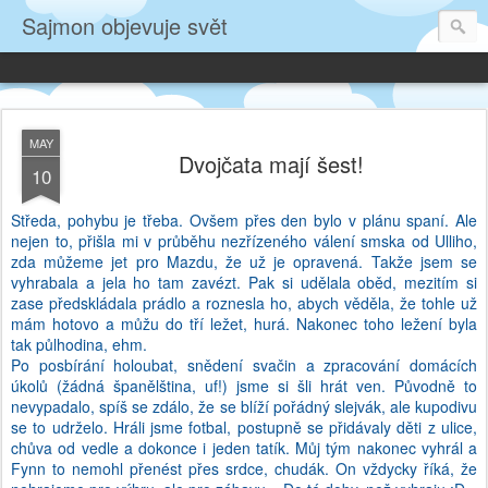
Sajmon objevuje svět
MAY
Dvojčata mají šest!
10
Středa, pohybu je třeba. Ovšem přes den bylo v plánu spaní. Ale
nejen to, přišla mi v průběhu nezřízeného válení smska od Ulliho,
zda můžeme jet pro Mazdu, že už je opravená. Takže jsem se
vyhrabala a jela ho tam zavézt. Pak si udělala oběd, mezitím si
zase předskládala prádlo a roznesla ho, abych věděla, že tohle už
mám hotovo a můžu do tří ležet, hurá. Nakonec toho ležení byla
tak půlhodina, ehm.
Po posbírání holoubat, snědení svačin a zpracování domácích
úkolů (žádná španělština, uf!) jsme si šli hrát ven. Původně to
nevypadalo, spíš se zdálo, že se blíží pořádný slejvák, ale kupodivu
se to udrželo. Hráli jsme fotbal, postupně se přidávaly děti z ulice,
chůva od vedle a dokonce i jeden tatík. Můj tým nakonec vyhrál a
Fynn to nemohl přenést přes srdce, chudák. On vždycky říká, že