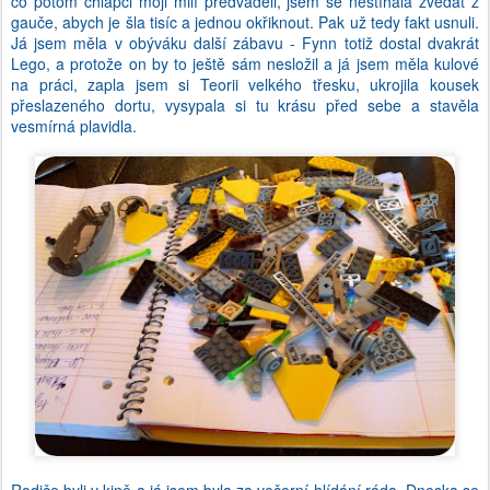
co potom chlapci moji milí předváděli, jsem se nestíhala zvedat z
gauče, abych je šla tisíc a jednou okřiknout. Pak už tedy fakt usnuli.
Já jsem měla v obýváku další zábavu - Fynn totiž dostal dvakrát
Lego, a protože on by to ještě sám nesložil a já jsem měla kulové
na práci, zapla jsem si Teorii velkého třesku, ukrojila kousek
přeslazeného dortu, vysypala si tu krásu před sebe a stavěla
vesmírná plavidla.