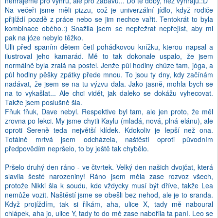
nehrajeme pro výhru, ale pro zábavu... Do té doby, než vyhraju.:D
Na večeři jsme měli pizzu, což je univerzální jídlo, když rodiče
přijíždí pozdě z práce nebo se jim nechce vařit. Tentokrát to byla
kombinace obého.:) Snažila jsem se
nepřežrat
nepřejíst, aby mi
pak na józe nebylo těžko.
Ulli před spaním dětem četl pohádkovou knížku, kterou napsal a
ilustroval jeho kamarád. Mě to tak dokonale uspalo, že jsem
normálně byla zralá na postel. Jenže půl hodiny chůze tam, jóga, a
půl hodiny pěšky zpátky přede mnou. To jsou ty dny, kdy začínám
nadávat, že jsem se na tu výzvu dala. Jako jasně, mohla bych se
na to vykašlat... Ale chci vidět, jak daleko se dokážu vyhecovat.
Takže jsem poslušně šla.
Fňuk fňuk, Dave nebyl. Respektive byl tam, ale jen proto, že měl
zrovna po lekci. My jsme chytli Kaylu (mladá, nová, plná elánu), ale
oproti Sereně teda největší klídek. Kdokoliv je lepší než ona.
Totálně mrtvá jsem odcházela, naštěstí oproti původním
předpovědím nepršelo, to by ještě tak chybělo.
Pršelo druhý den ráno - ve čtvrtek. Velký den našich dvojčat, která
slavila šesté narozeniny! Ráno jsem měla zase rozvoz všech,
protože Nikki šla k soudu, kde vždycky musí být dříve, takže Lea
nemůže vozit. Naštěstí jsme se obešli bez nehod, ale je to sranda.
Když projíždím, tak si říkám, aha, ulice X, tady mě naboural
chlápek, aha jo, ulice Y, tady to do mě zase nabořila ta paní. Leo se