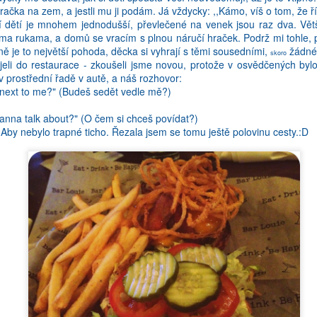
Proto kdyz nastane jedna z vyse uvedenych situaci, vytahnu telefon 
račka na zem, a jestli mu ji podám. Já vždycky: ,,Kámo, víš o tom, že ř
jo, vlastne" moment). Jenze kdyz si na tu vec nedokazete vzpomenout 
 dětí je mnohem jednodušší, převlečené na venek jsou raz dva. Vět
nýma rukama, a domů se vracím s plnou náručí hraček. Podrž mi tohle,
jně je to největší pohoda, děcka si vyhrají s těmi sousedními,
žádné 
skoro
jeli do restaurace - zkoušeli jsme novou, protože v osvědčených bylo
v prostřední řadě v autě, a náš rozhovor:
g next to me?" (Budeš sedět vedle mě?)
anna talk about?" (O čem si chceš povídat?)
Aby nebylo trapné ticho. Řezala jsem se tomu ještě polovinu cesty.:D
vice umim anglictiny, tim vice muj mozek vypousti cestinu. Jako kdy
ra slovicka musi uvolnit prostor tem nove naucenym - a proste to vzdaj
mluvit treba peti jazyky. To nevim, kde bych ten prostor brala!
je, ze uz nedokazu mit konverzaci na urovni - a mam pocit, ze z ob
 pred dvema tydny jsem mela pohovor ohledne staze v pravni firme (po