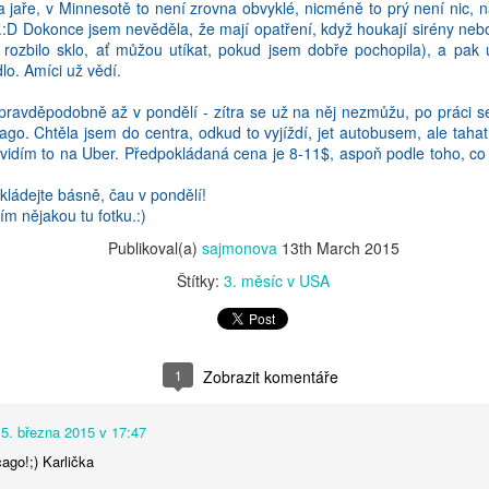
jaře, v Minnesotě to není zrovna obvyklé, nicméně to prý není nic, na
2
Zobrazit komentáře
:D Dokonce jsem nevěděla, že mají opatření, když houkají sirény nebo t
 rozbilo sklo, ať můžou utíkat, pokud jsem dobře pochopila), a pak u
o. Amíci už vědí.
pravděpodobně až v pondělí - zítra se už na něj nezmůžu, po práci se
Shnrutí roku 2016
go. Chtěla jsem do centra, odkud to vyjíždí, jet autobusem, ale taha
idím to na Uber. Předpokládaná cena je 8-11$, aspoň podle toho, co pí
e jsem si tady davno predepsala shrnuti minuleho roku, kdyz jsem pres
ezverejnit. O skole jsem to musela dopsat az ted, rucne, protoze c
kládejte básně, čau v pondělí!
tac mi dal sbohem, takze hacky a carky uz se konat nebudou. Snad to n
ím nějakou tu fotku.:)
Publikoval(a)
sajmonova
13th March 2015
PRÁCE
jako pořádná výzva, občas jsem si pobrečela, nebudu lhát. Ale tohle b
Štítky:
3. měsíc v USA
m víc jsem to měla pod palcem, holky mě poslouchaly, já všechno organ
u) jsem měla většinu roku doma, začal pracovat až na podzim. Výhoda 
 třeba, a naddělat si to jindy. Bylo to dost flexibilní a Fred se holkám 
i třeba jednu z nich vzal k sobě do kanceláře, a mně tak ubyly dě
1
Zobrazit komentáře
í efekt byl ten, že jsem si samozřejmě nemohla dělat všechno po své
 a vyvalit se na gauč (což jsem paradoxně nedělala ani když začal pracov
školy, hnedka běžely za tátou. Když jsem něco nedovolila nebo udělala n
15. března 2015 v 17:47
red stál vždycky za mnou, respektoval každé moje rozhodnutí, ale přec
cago!;) Karlička
 protože jsem jí něco nedovolila, a tatík se přišel podívat, co se stalo.
podzim začal pracovat i on, takže to bylo s mojí autoritou jednod