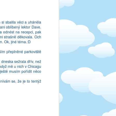
ctu v anglictine slozite
 jim rozumim, jen si je
i. Asi charisma nebo co,
si sbalila věci a uháněla
ni oblíbený lektor Dave.
la odnést na recepci, pak
 mi strašně děkovala. Och
m. Ok, jiné téma.:D
ším přeplněné parkoviště
 dneska sežrala dřív, než
 když mě u nich v Chicagu
 ještě musím pořídit něco
ívám se, že je to tentýž