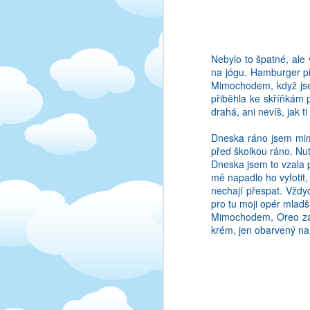
lukrativni prilezitost)
texty, tak si vzdycky 
nepamatuju, kdyz se zro
haha.
Nebylo to špatné, ale 
na jógu. Hamburger př
Mimochodem, když jsem
přiběhla ke skříňkám p
drahá, ani nevíš, jak 
Dneska ráno jsem mimo
před školkou ráno. Nut
Dneska jsem to vzala p
mě napadlo ho vyfotit,
nechají přespat. Vždyc
pro tu moji opér mladší
Mimochodem, Oreo zase
krém, jen obarvený na