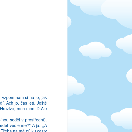
sem perfektni v cestine.
byvala na cestinu machr!
 I kdyz ta gramatika uz
vic, nez by bylo vhodne.
evyzni tak, jak bych to
 vzpomínám si na to, jak
iccich, jako o vetach a
í. Ach jo, čas letí. Ještě
uzit nejake ceske rceni.
! Hrozivé, moc moc.:D Ale
e prelozit "pozde bycha
inou seděl v prostřední).
edět vedle mě?" A já: ,,A
pomenout ani v cestine,
é. Třeba na mě půlku cesty