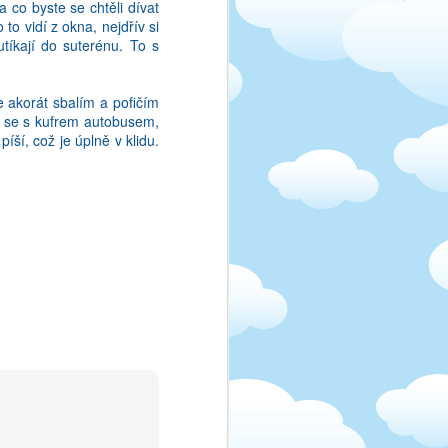
 co byste se chtěli dívat
o vidí z okna, nejdřív si
tíkají do suterénu. To s
 akorát sbalím a pofičím
t se s kufrem autobusem,
ší, což je úplně v klidu.
tala psat. Tak si rikam,
lanek nebyl dokonceny.
ebude vadit!:)
ylo na začátku. Čím déle
izovala ke spokojenosti
byla, že jsem se mohla z
hodně věnoval, práce byla
ti, za které jsem měla
m. Neměla jsem koule na
at, asi síla zvyku). Když
ěco, co se jim nelíbilo,
i jen to vypadalo blbě,
 Prostě jsem si připadala
ušší, a holky už neměly