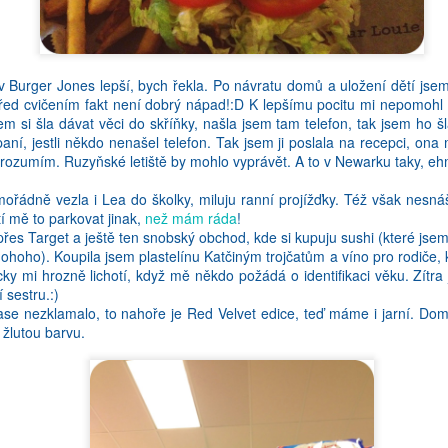
. A nejakym zpusobem to ze me proste nelezlo tak, jak bych chtela. Kdyz 
preju, abych byla nekdy schopna takove vyrazy pouzivat. Protoze ja
vna hodi! A tak to je i s cestinou. Mimochodem, na tu staz si me vybral
v Burger Jones lepší, bych řekla. Po návratu domů a uložení dětí jsem 
ed cvičením fakt není dobrý nápad!:D K lepšímu pocitu mi nepomohl a
 si šla dávat věci do skříňky, našla jsem tam telefon, tak jsem ho š
aní, jestli někdo nenašel telefon. Tak jsem ji poslala na recepci, ona
ti rozumím. Ruzyňské letiště by mohlo vyprávět. A to v Newarku taky, eh
řádně vezla i Lea do školky, miluju ranní projížďky. Též však nesná
í mě to parkovat jinak,
než mám ráda
!
řes Target a ještě ten snobský obchod, kde si kupuju sushi (které jsem
 ohoho). Koupila jsem plastelínu Katčiným trojčatům a víno pro rodiče,
ky mi hrozně lichotí, když mě někdo požádá o identifikaci věku. Zítra
 sestru.:)
 nezklamalo, to nahoře je Red Velvet edice, teď máme i jarní. Domn
 žlutou barvu.