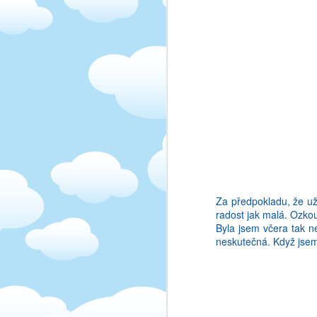
to nezajima:D). S mamk
On by nekdo mozna rekl,
stranka, ze ano!), ale 
vsechna slova, a i po 
prenosu, jak vam to leze
Ja treba nemam rada ta
super, ja jsem ani ne
nemocnici ze me byl tak
Jenze po takove chvale 
eteru. Abyste se neztra
pak natocit dalsi film h
Za předpokladu, že u
radost jak malá. Ozko
Byla jsem včera tak ne
neskutečná. Když jsem