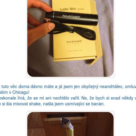
ou pres den prohodim par zprav, prectu si par ceskych statusu na Fac
 ze je to frajerina, a ze machruju (a jestli jo, tak je mi to srdecne 
pravda je takova, ze se mi cestina vytraci z hlavy. Na druhou stranu, n
tech trech letech ze me nekdy vypadne nejaka blbost - a nejlepsi je,
 z pusy, ale uz to nemuzete vzit zpatky!
kovou tu situaci, kdyz se bavim s nekym novym, a on mi pochvali angl
vedel, ze anglictina neni tvuj rodny jazyk! Wow, ty skoro nemas pr
 uneseny, az si myslel, ze ho taham za nos, kdyz jsem mu rekla, ze tv 
a natlaku mate pocit, ze si musite zkontrolovat kazdou vetu, kazde sl
pnili. Pac uz jste byli pochvaleni, takze to nechcete zkazit (neco jako 
odny Zlate Maliny).
ž tuto věc doma dávno máte a já jsem jen obyčejný neandrtálec, oml
uším v Chicagu!
skonale líná, že se mi ani nechtělo vařit. Ne, že bych si snad někdy 
 si šla mixovat shake, našla jsem usmívající se banán.