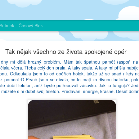
Snímek
Časový Blok
Je mozne nemluvit plynule zadnym jazykem?
Tak nějak všechno ze života spokojené opér
 Ani vam nevim. Pamatuju si, jak blog byl mym dobrym pritelem ve Fra
 dny mi dělá hrozný problém. Mám tak špatnou paměť (aspoň na t
stvalo, ale taky se podelit o zajimavosti, na ktere jsem pri sve ceste 
ala včera. Třeba celý den prala. A taky spala. A taky mi přišla nabíje
ivy - pokud vas nikdo necte, delate neco spatne. A mozna proto jsem p
onu. Odkoukala jsem to od opéřích holek, takže už se snad nikdy ne
m casto velice lina si sednout a neco napsat, a ke konci uz mi to pri
ez pomoci.:D Prvně jsem se dívala, co to mají za divnou baterku, pak 
bylo tim, ze jsem si rikala, proc investuju tolik casu do neceho, z ceh
ete dobít telefon, aniž byste potřebovali zásuvku. Jak to funguje? J
muj soukromy zivot na verejnost? Jenze to nebyla pravda, a asi jse
, můžete s ní dobít svůj telefon. Předávání energie, krásné. Deset dola
haha). Protoze muj cesky notebook uz davno nefunguje, pisu na a
 na psani bez hacku a carek. Ja uz cesky skoro nemluvim, a vlastne an
 bohuzel vsechno delam v anglictine. Ale co delam v cestine? Knihy n
etla vsechna skripta (nebo jak se tem knizkam na uceni rika - napadly 
 predcitala slabikar). Ceska media nesleduju vubec. Pysna na to nejsem, 
 moc nezajima (nedavno jsem otevrela webovou stranku Blesku a utvrdi