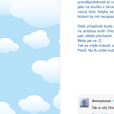
pravděpodobnost je na 
jako na bouřku z okna.
nazují boty (kdyby se
botami by mě nenapadl
Další příspěvek bude 
na autobus směr Chica
AUG
pak někde přecházet, v
2
Prave jsem si vsimla, z
Běda jak ne.:D
ze by bylo skoda to n
Tak se mějte krásně, s
Bohuzel muj cesky poci
PéeS: Na fb určitě hod
DĚTI/HOST RODINA/
Na začátku to vypadalo 
jsem v rodině byla, tí
rodičů. Freda (host tát
práce uvolnit, když bylo
jednodušší, protože s
zodpovědnost. Negativn
to si jen tak udělat čaj
jsem holky přivezla ze 
Anonymous
běžely mě napráskat. F
Tak si užij Chi
když se malá rozbrečela,
dost pod dohledem. Na 