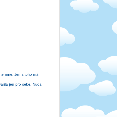
ebooku, a tim to konci.
jedno, pac tohle je moje
eznam v anglictine uplne
 ze to slysite v primem
ictinu. Treba jo, to je
izvuk! Jeden chlapek v
USA jsem "jen" tri roky.
ovo, nez to vypustite do
dostat Oscara za film, a
uvte mne. Jen z toho mám
vařila jen pro sebe. Nuda