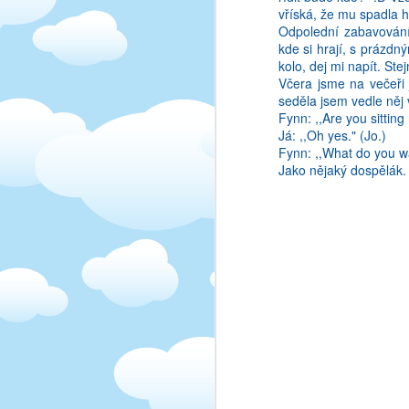
ani v anglictine. Au! 
vříská, že mu spadla h
nastane takovy ten "a 
Odpolední zabavování
kde si hrají, s prázd
kolo, dej mi napít. Ste
Včera jsme na večeři 
seděla jsem vedle něj 
Fynn: ,,Are you sittin
Já: ,,Oh yes." (Jo.)
Fynn: ,,What do you w
Jako nějaký dospělák. 
Pripada mi to, ze cim 
limitovane misto, a sta
jak nekteri lide dokazi 
Nejhorsi na tom vsem 
zaklady. Treba jako asi