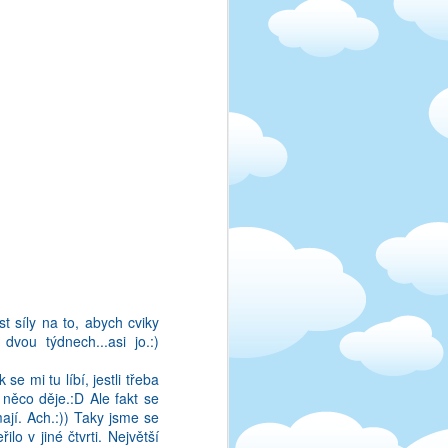
la pro Studentpoint. Mam
I ve skole - kdyz se neco
met to proste nezvlada.
sem si prelozila, jak se
k se lide uci jist, a v
tak se na me nezlobte -
ve). A ted tady sedim, a
em. Na blbosti mam ale
vi se vam kazdy den. No
ze uz se zase muzu leda
 síly na to, abych cviky
vou týdnech...asi jo.:)
e mi tu líbí, jestli třeba
něco děje.:D Ale fakt se
ají. Ach.:)) Taky jsme se
lo v jiné čtvrti. Největší