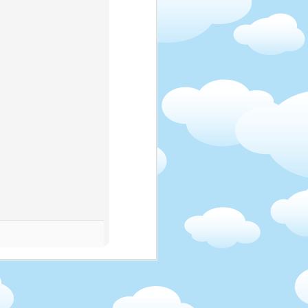
 chtít něco vynutit, já
to fajn, všechny jsem je
valo nám to krásně, a já
lčička, která mě vždycky