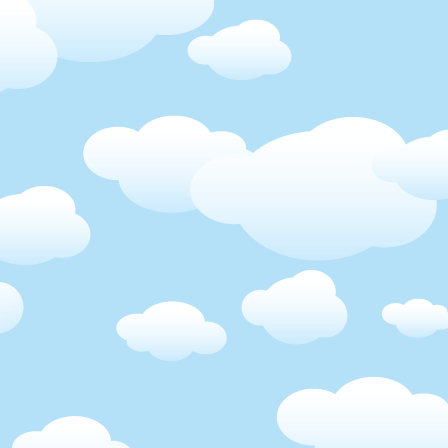
láře. Malá věděla, že když bude brečet, protože si tím brekem bude
 ji neuslyší. Takže to holky raději vzdaly a šlapaly jako hodinky. Bylo 
 věděla, jak na ně, co rády jí, kam v kolik hodin koho odvézt... Fungo
y milovala jako svoje vlastní. Z malé ukňourané Alice byla roztomilá ho