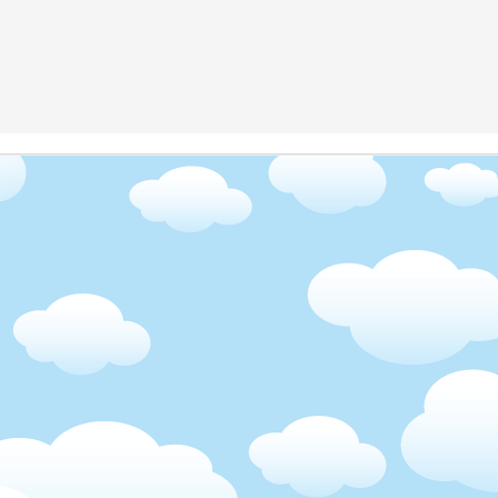
2
Zobrazit komentáře
Shnrutí roku 2016
e jsem si tady davno predepsala shrnuti minuleho roku, kdyz jsem pres
ezverejnit. O skole jsem to musela dopsat az ted, rucne, protoze c
tac mi dal sbohem, takze hacky a carky uz se konat nebudou. Snad to n
PRÁCE
jako pořádná výzva, občas jsem si pobrečela, nebudu lhát. Ale tohle b
m víc jsem to měla pod palcem, holky mě poslouchaly, já všechno organ
u) jsem měla většinu roku doma, začal pracovat až na podzim. Výhoda 
 třeba, a naddělat si to jindy. Bylo to dost flexibilní a Fred se holkám 
i třeba jednu z nich vzal k sobě do kanceláře, a mně tak ubyly dě
í efekt byl ten, že jsem si samozřejmě nemohla dělat všechno po své
 a vyvalit se na gauč (což jsem paradoxně nedělala ani když začal pracov
školy, hnedka běžely za tátou. Když jsem něco nedovolila nebo udělala n
red stál vždycky za mnou, respektoval každé moje rozhodnutí, ale přec
 protože jsem jí něco nedovolila, a tatík se přišel podívat, co se stalo.
podzim začal pracovat i on, takže to bylo s mojí autoritou jednod