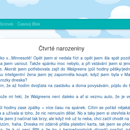
Snímek
Časový Blok
Je mozne nemluvit plynule zadnym jazykem?
Čtvrté narozeniny
 Ani vam nevim. Pamatuju si, jak blog byl mym dobrym pritelem ve Fra
o v...Minnesotě! Opět jsem si nedala říct a opět jsem šla spát pozd
stvalo, ale taky se podelit o zajimavosti, na ktere jsem pri sve ceste 
a jsem usnout. Takže spánku moc nebylo, a při vstávání jsem si jen
ivy - pokud vas nikdo necte, delate neco spatne. A mozna proto jsem p
e. Akorát jsem potřebovala zajít do Walgreens (půl hodiny pěšky/jedna
m casto velice lina si sednout a neco napsat, a ke konci uz mi to pri
ku inteligentní žena jsem jej zapomněla koupit, když jsem byla v M
bylo tim, ze jsem si rikala, proc investuju tolik casu do neceho, z ceh
arozky dneska?
muj soukromy zivot na verejnost? Jenze to nebyla pravda, a asi jse
tím, že až hodím dvojčata na zastávku a doma povysávám, půjdu do t
haha). Protoze muj cesky notebook uz davno nefunguje, pisu na a
 na psani bez hacku a carek. Ja uz cesky skoro nemluvim, a vlastne an
rotože mi řekl, že Walgreens není daleko a ať si vezmu auto, že je
ůl hodiny zase zpátky = více času na spánek. Cítím se pořád nějak
 bohuzel vsechno delam v anglictine. Ale co delam v cestine? Knihy n
a a užívala si toho, že nic nemusím dělat. No a taky jsem si otevřela k
etla vsechna skripta (nebo jak se tem knizkam na uceni rika - napadly 
a jsem ji načínat tak brzy, ale když mě už to neba, chci začít chodit na
 predcitala slabikar). Ceska media nesleduju vubec. Pysna na to nejsem, 
zům, haha. Dneska mi zdárně přišla platební karta, tak jsem se pře
 moc nezajima (nedavno jsem otevrela webovou stranku Blesku a utvrdi
ila, že k ní není PIN a že ho z bezpečnostních důvodů posílají zv