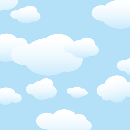
možnost utéct do kance
nepolevím, a nikdo jiný
měla pod palcem, přesně
jsem na konci roku holk
dokázala rozesmát.