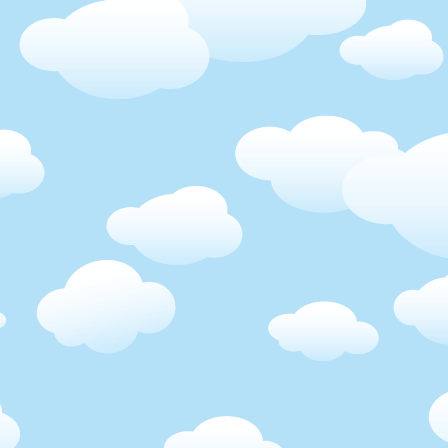
 chtít něco vynutit, já
to fajn, všechny jsem je
valo nám to krásně, a já
lčička, která mě vždycky