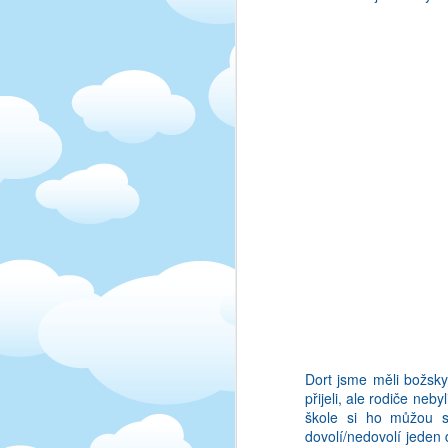
lukrativni prilezitost)
texty, tak si vzdycky 
nepamatuju, kdyz se zro
haha.
Dort jsme měli božsky
přijeli, ale rodiče ne
škole si ho můžou s
dovolí/nedovolí jeden 