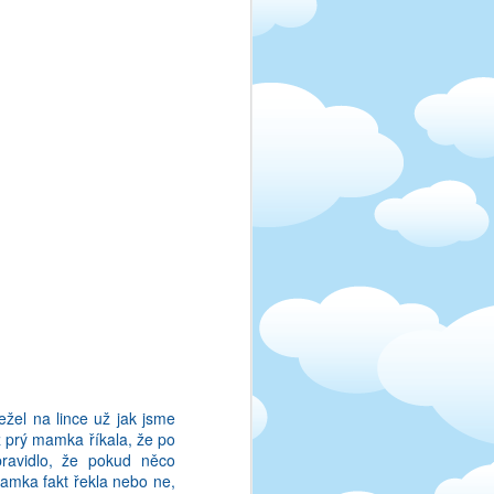
ctu v anglictine slozite
 jim rozumim, jen si je
i. Asi charisma nebo co,
žel na lince už jak jsme
yž prý mamka říkala, že po
ravidlo, že pokud něco
 mamka fakt řekla nebo ne,