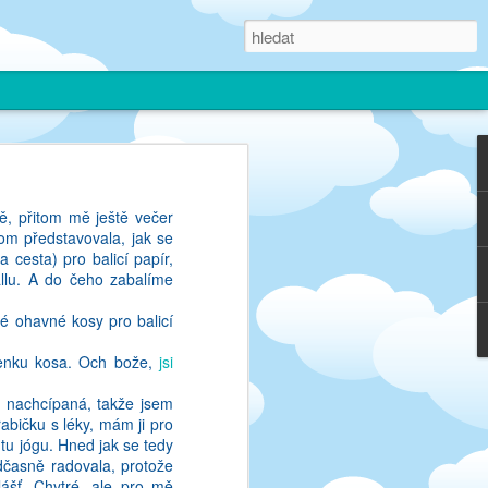
ncii, kde jsem se mohla
ě, přitom mě ještě večer
narazila. On je ten svet
om představovala, jak se
restala psat. Jednak to
 cesta) pro balicí papír,
slo spise jako prace nez
allu. A do čeho zabalíme
o nakonec nebudu nic mit.
m k tomu musela dozrat
é ohavné kosy pro balicí
merickem, kde jsem si
i nepisu, coz mi prijde
 venku kosa. Och bože,
jsi
á nachcípaná, takže jsem
ectu. Pres semestr jsem
rabičku s léky, mám ji pro
me ucebnice, ale to spis
 tu jógu. Hned jak se tedy
ze nevim, co u nas frci,
dčasně radovala, protože
la jsem se v tom, ze me
lášť. Chytré, ale pro mě