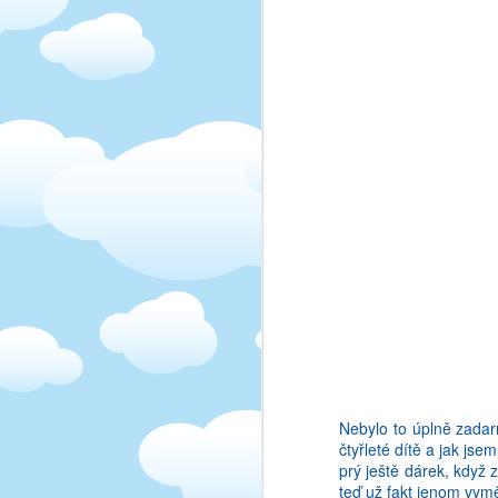
ani v anglictine. Au! 
nastane takovy ten "a 
Pripada mi to, ze cim 
limitovane misto, a sta
jak nekteri lide dokazi 
Nebylo to úplně zadarm
čtyřleté dítě a jak js
Nejhorsi na tom vsem 
prý ještě dárek, když
zaklady. Treba jako asi
teď už fakt jenom vymě