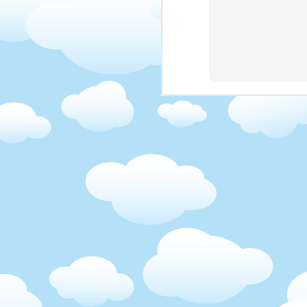
AUG
2
Prave jsem si vsimla, z
ze by bylo skoda to n
Bohuzel muj cesky poci
DĚTI/HOST RODINA/
Na začátku to vypadalo 
jsem v rodině byla, tí
rodičů. Freda (host tát
práce uvolnit, když bylo
jednodušší, protože s
zodpovědnost. Negativn
to si jen tak udělat čaj
jsem holky přivezla ze 
běžely mě napráskat. F
když se malá rozbrečela,
dost pod dohledem. Na 