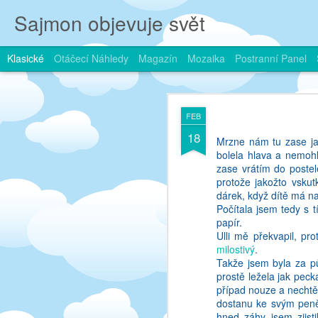
Sajmon objevuje svět
Klasické
Otáčecí Náhledy
Magazín
Mozaika
Postranní Panel
JAN
FEB
2
18
Je blogovani jeste in?
Mrzne nám tu zase jak
vypsat ze vseho, co me 
bolela hlava a nemohl
blogovani hodne soutez
zase vrátím do postel
tedy bylo proto, ze jse
protože jakožto vskut
konicek, ale... Taky to 
dárek, když dítě má n
A chci vubec vynaset 
Počítala jsem tedy s 
(dozrát, ne dožrat, 
papír.
samozrejme hned zvykla
Ulli mě překvapil, p
jako velka skoda.
milostivý
.
Takže jsem byla za p
Problem je ten - ja uz
prostě ležela jak peck
byla rada, ze jsem prec
případ nouze a nechtěl
zni jak kdybych si tady
dostanu ke svým peně
ale me to popravde ani
hned záhy jsem zjist