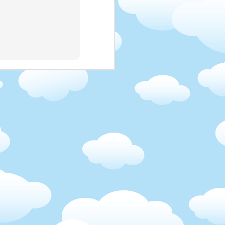
tala psat. Tak si rikam,
lanek nebyl dokonceny.
ebude vadit!:)
ylo na začátku. Čím déle
izovala ke spokojenosti
byla, že jsem se mohla z
hodně věnoval, práce byla
ti, za které jsem měla
m. Neměla jsem koule na
at, asi síla zvyku). Když
ěco, co se jim nelíbilo,
i jen to vypadalo blbě,
 Prostě jsem si připadala
ušší, a holky už neměly