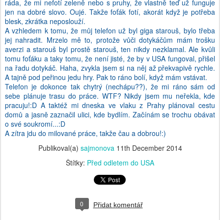
ráda, že mi nefotí zeleně nebo s pruhy, že vlastně teď už funguje
jen na dobré slovo. Oujé. Takže foťák fotí, akorát když je potřeba
blesk, zkrátka neposlouží.
A vzhledem k tomu, že můj telefon už byl giga starouš, bylo třeba
jej nahradit. Mrzelo mě to, protože vůči dotykáčům mám trošku
averzi a starouš byl prostě starouš, ten nikdy nezklamal. Ale kvůli
tomu foťáku a taky tomu, že není jisté, že by v USA fungoval, přišel
na řadu dotykáč. Haha, zvykla jsem si na něj až překvapivě rychle.
A tajně pod peřinou jedu hry. Pak to ráno bolí, když mám vstávat.
Telefon je dokonce tak chytrý (nechápu??), že mi ráno sám od
sebe plánuje trasu do práce. WTF? Nikdy jsem mu neřekla, kde
pracuju!:D A taktéž mi dneska ve vlaku z Prahy plánoval cestu
domů a jasně zaznačil ulici, kde bydlím. Začínám se trochu obávat
o své soukromí...:D
A zítra jdu do milované práce, takže čau a dobrou!:)
Publikoval(a)
sajmonova
11th December 2014
Štítky:
Před odletem do USA
0
Přidat komentář