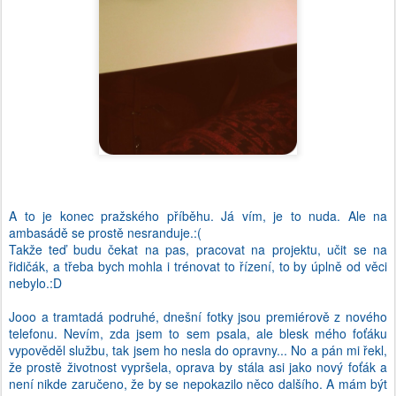
A to je konec pražského příběhu. Já vím, je to nuda. Ale na
ambasádě se prostě nesranduje.:(
Takže teď budu čekat na pas, pracovat na projektu, učit se na
řidičák, a třeba bych mohla i trénovat to řízení, to by úplně od věci
nebylo.:D
Jooo a tramtadá podruhé, dnešní fotky jsou premiérově z nového
telefonu. Nevím, zda jsem to sem psala, ale blesk mého foťáku
vypověděl službu, tak jsem ho nesla do opravny... No a pán mi řekl,
že prostě životnost vypršela, oprava by stála asi jako nový foťák a
není nikde zaručeno, že by se nepokazilo něco dalšího. A mám být