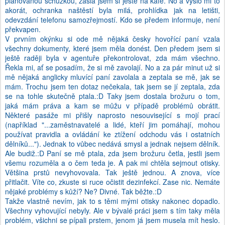
plánovanou schůzkou, zašla jsem si ještě na kafe. No a vyšlo mi to
akorát, ochranka naštěstí byla milá, prohlídka jak na letišti,
odevzdání telefonu samozřejmostí. Kdo se předem informuje, není
překvapen.
V prvním okýnku si ode mě nějaká česky hovořící paní vzala
všechny dokumenty, které jsem měla donést. Den předem jsem si
ještě raději byla v agentuře překontrolovat, zda mám všechno.
Řekla mi, ať se posadím, že si mě zavolají. No a za pár minut už si
mě nějaká anglicky mluvící paní zavolala a zeptala se mě, jak se
mám. Trochu jsem ten dotaz nečekala, tak jsem se jí zeptala, zda
se na tohle skutečně ptala.:D Taky jsem dostala brožuru o tom,
jaká mám práva a kam se můžu v případě problémů obrátit.
Některé pasáže mi přišly naprosto nesouvisející s mojí prací
(například "...zaměstnavatelé a lidé, kteří jim pomáhají, mohou
používat pravidla a ovládání ke ztížení odchodu vás i ostatních
dělníků..."). Jednak to vůbec nedává smysl a jednak nejsem dělník.
Ale budiž.:D Paní se mě ptala, zda jsem brožuru četla, jestli jsem
všemu rozuměla a o čem teda je. A pak mi chtěla sejmout otisky.
Většina prstů nevyhovovala. Tak ještě jednou. A znova, více
přitlačit. Víte co, zkuste si ruce očistit dezinfekcí. Zase nic. Nemáte
nějaké problémy s kůží? Ne? Divné. Tak běžte.:D
Takže vlastně nevím, jak to s těmi mými otisky nakonec dopadlo.
Všechny vyhovující nebyly. Ale v bývalé práci jsem s tím taky měla
problém, všichni se pípali prstem, jenom já jsem musela mít heslo.