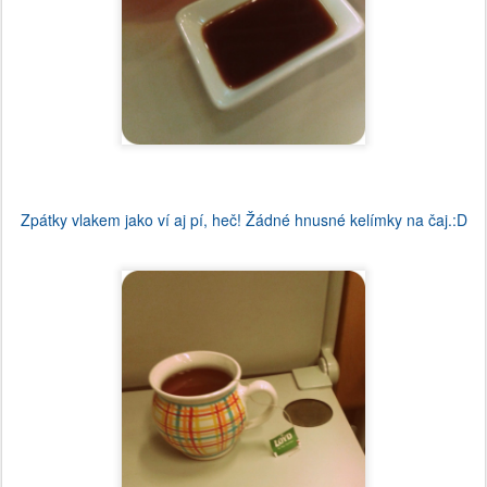
Zpátky vlakem jako ví aj pí, heč! Žádné hnusné kelímky na čaj.:D