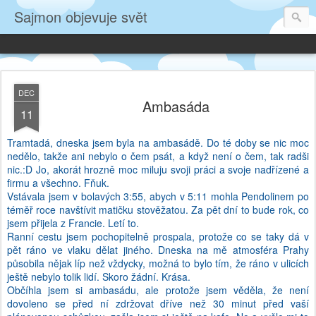
Sajmon objevuje svět
DEC
Ambasáda
11
Tramtadá, dneska jsem byla na ambasádě. Do té doby se nic moc
nedělo, takže ani nebylo o čem psát, a když není o čem, tak radši
nic.:D Jo, akorát hrozně moc miluju svoji práci a svoje nadřízené a
firmu a všechno. Fňuk.
Vstávala jsem v bolavých 3:55, abych v 5:11 mohla Pendolinem po
téměř roce navštívit matičku stověžatou. Za pět dní to bude rok, co
jsem přijela z Francie. Letí to.
Ranní cestu jsem pochopitelně prospala, protože co se taky dá v
pět ráno ve vlaku dělat jiného. Dneska na mě atmosféra Prahy
působila nějak líp než vždycky, možná to bylo tím, že ráno v ulicích
ještě nebylo tolik lidí. Skoro žádní. Krása.
Občíhla jsem si ambasádu, ale protože jsem věděla, že není
dovoleno se před ní zdržovat dříve než 30 minut před vaší