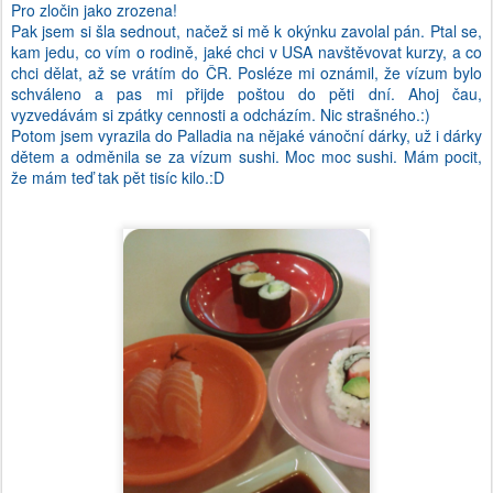
Pro zločin jako zrozena!
Pak jsem si šla sednout, načež si mě k okýnku zavolal pán. Ptal se,
kam jedu, co vím o rodině, jaké chci v USA navštěvovat kurzy, a co
chci dělat, až se vrátím do ČR. Posléze mi oznámil, že vízum bylo
schváleno a pas mi přijde poštou do pěti dní. Ahoj čau,
vyzvedávám si zpátky cennosti a odcházím. Nic strašného.:)
Potom jsem vyrazila do Palladia na nějaké vánoční dárky, už i dárky
dětem a odměnila se za vízum sushi. Moc moc sushi. Mám pocit,
že mám teď tak pět tisíc kilo.:D