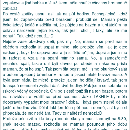
zopakovala jiná babka a já už jsem měla chuť je všechny hromadně
zabít.:D
Po cestě zpátky usnul, asi tak na půl hodiny. Pochopitelně, když
jsem ho zaparkovala před barákem, probudil se. Maman pekla
čokoládový koláč a sdělila mi, že půjdou na bazén a k přátelům na
oslavu narozenin jejich kluka, tak jestli chci jít taky, ale že mě
nenutí. Tak když nenutí...:D
Nejdřív zase obědvaly děti, pak my. No, maman se před naším
obědem rozhodla jít uspat mimino, ale protože vím, jak je otec
nadšený, když ho uspává ona a já si "klidně" jím, dopřála jsem mu
tu radost a vzala na spaní mimino sama. No, a samozřejmě
nechtělo spát, takže oni byli dávno po obědě a nakonec přišla
maman, že si ho uspí. Tak jsem šla pojíst, měli jsme okurkový salát
a potom opečený brambor v troubě a jakési mleté hovězí maso. A
byla jsem ráda, že mleté, protože jak oni ho dělají krvavé, tak jsem
to aspoň nemusela žvýkat další dvě hodiny. Pak jsem se sebrala na
(skoro) věčný odpočinek. Oni po siestě totiž šli na ten bazén, potom
na návštěvu a vrátili se před sedmou. Jako TAKHLE by měla
doopravdy vypadat moje pracovní doba, i když jsem stejně dělala
ještě o hodinu víc. Dělat fakt jen těch pět hodin denně, asi bych si
připadala, že nic nedělám. Tady to naštěstí nehrozí.:D
Protože princ zítra jde brzy ráno do školy a musí tam být na 8:30,
jinak sekec mazec, rozhodla se maman posunout jeho dobu
usínání, takže bylo rychle večeření, já jsem krmila mimi, mamina