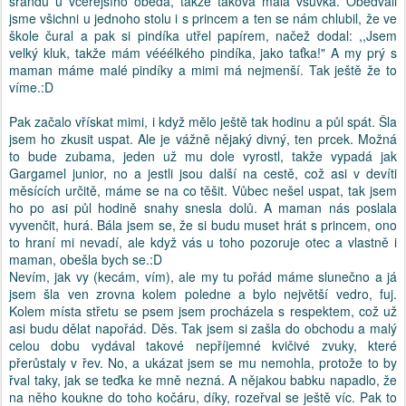
srandu u včerejšího oběda, takže taková malá vsuvka. Obědvali
jsme všichni u jednoho stolu i s princem a ten se nám chlubil, že ve
škole čural a pak si pindíka utřel papírem, načež dodal: ,,Jsem
velký kluk, takže mám vééélkého pindíka, jako taťka!" A my prý s
maman máme malé pindíky a mimi má nejmenší. Tak ještě že to
víme.:D
Pak začalo vřískat mimi, i když mělo ještě tak hodinu a půl spát. Šla
jsem ho zkusit uspat. Ale je vážně nějaký divný, ten prcek. Možná
to bude zubama, jeden už mu dole vyrostl, takže vypadá jak
Gargamel junior, no a jestli jsou další na cestě, což asi v devíti
měsících určitě, máme se na co těšit. Vůbec nešel uspat, tak jsem
ho po asi půl hodině snahy snesla dolů. A maman nás poslala
vyvenčit, hurá. Bála jsem se, že si budu muset hrát s princem, ono
to hraní mi nevadí, ale když vás u toho pozoruje otec a vlastně i
maman, obešla bych se.:D
Nevím, jak vy (kecám, vím), ale my tu pořád máme slunečno a já
jsem šla ven zrovna kolem poledne a bylo největší vedro, fuj.
Kolem místa střetu se psem jsem procházela s respektem, což už
asi budu dělat napořád. Děs. Tak jsem si zašla do obchodu a malý
celou dobu vydával takové nepříjemné kvičivé zvuky, které
přerůstaly v řev. No, a ukázat jsem se mu nemohla, protože to by
řval taky, jak se teďka ke mně nezná. A nějakou babku napadlo, že
na něho koukne do toho kočáru, díky, rozeřval se ještě víc. Pak to