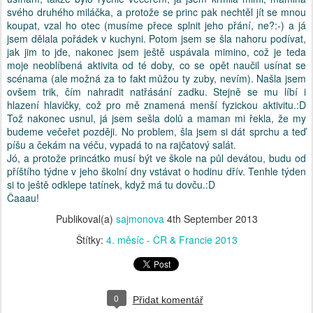
svého druhého miláčka, a protože se princ pak nechtěl jít se mnou
koupat, vzal ho otec (musíme přece splnit jeho přání, ne?:-) a já
jsem dělala pořádek v kuchyni. Potom jsem se šla nahoru podívat,
jak jim to jde, nakonec jsem ještě uspávala mimino, což je teda
moje neoblíbená aktivita od té doby, co se opět naučil usínat se
scénama (ale možná za to fakt můžou ty zuby, nevím). Našla jsem
ovšem trik, čím nahradit natřásání zadku. Stejně se mu líbí i
hlazení hlavičky, což pro mě znamená menší fyzickou aktivitu.:D
Tož nakonec usnul, já jsem sešla dolů a maman mi řekla, že my
budeme večeřet později. No problem, šla jsem si dát sprchu a teď
píšu a čekám na véču, vypadá to na rajčatový salát.
Jó, a protože princátko musí být ve škole na půl devátou, budu od
příštího týdne v jeho školní dny vstávat o hodinu dřív. Tenhle týden
si to ještě odklepe tatínek, když má tu dovču.:D
Čaaau!
Publikoval(a)
sajmonova
4th September 2013
Štítky:
4. měsíc - ČR & Francie 2013
0
Přidat komentář