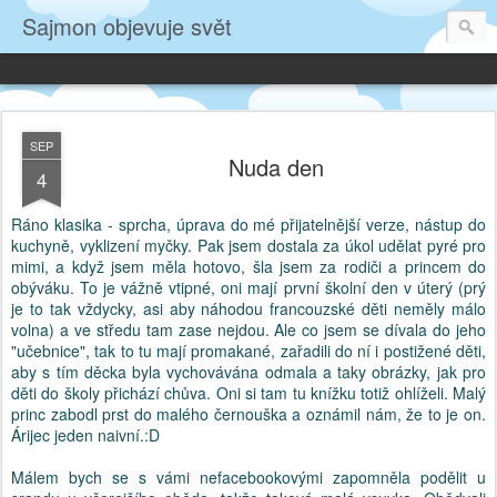
Sajmon objevuje svět
SEP
Nuda den
4
Ráno klasika - sprcha, úprava do mé přijatelnější verze, nástup do
kuchyně, vyklizení myčky. Pak jsem dostala za úkol udělat pyré pro
mimi, a když jsem měla hotovo, šla jsem za rodiči a princem do
obýváku. To je vážně vtipné, oni mají první školní den v úterý (prý
je to tak vždycky, asi aby náhodou francouzské děti neměly málo
volna) a ve středu tam zase nejdou. Ale co jsem se dívala do jeho
"učebnice", tak to tu mají promakané, zařadili do ní i postižené děti,
aby s tím děcka byla vychovávána odmala a taky obrázky, jak pro
děti do školy přichází chůva. Oni si tam tu knížku totiž ohlíželi. Malý
princ zabodl prst do malého černouška a oznámil nám, že to je on.
Árijec jeden naivní.:D
Málem bych se s vámi nefacebookovými zapomněla podělit u