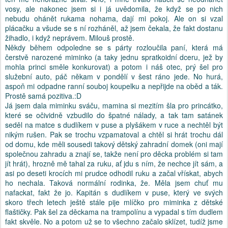
vosy, ale nakonec jsem si i já uvědomila, že když se po nich
nebudu ohánět rukama nohama, dají mi pokoj. Ale on si vzal
plácačku a všude se s ní rozháněl, až jsem čekala, že fakt dostanu
žihadlo, i když neprávem. Milouš prostě.
Někdy během odpoledne se s párty rozloučila paní, která má
čerstvě narozené miminko (a taky jednu spratkoidní dceru, jež by
mohla princi směle konkurovat) a potom i náš otec, prý šel pro
služební auto, páč někam v pondělí v šest ráno jede. No hurá,
aspoň mi odpadne ranní souboj koupelku a nepřijde na oběd a ták.
Prostě samá pozitiva.:D
Já jsem dala miminku sváču, mamina si mezitím šla pro princátko,
které se očividně vzbudilo do špatné nálady, a tak tam satánek
seděl na matce s dudlíkem v puse a plyšákem v ruce a nechtěl být
nikým rušen. Pak se trochu vzpamatoval a chtěl si hrát trochu dál
od domu, kde měli sousedi takový dětský zahradní domek (oni mají
společnou zahradu a znají se, takže není pro děcka problém si tam
jít hrát), hrozně mě tahal za ruku, ať jdu s ním, že nechce jít sám, a
asi po deseti krocích mi prudce odhodil ruku a začal vřískat, abych
ho nechala. Taková normální rodinka, že. Měla jsem chuť mu
nafackat, fakt že jo. Kapitán s dudlíkem v puse, který ve svých
skoro třech letech ještě stále pije mlíčko pro miminka z dětské
flaštičky. Pak šel za děckama na trampolínu a vypadal s tím dudlem
fakt skvěle. No a potom už se to všechno začalo sklízet, tudíž jsme