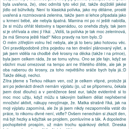
byla uvařena, že), otec odmítá tyto věci jíst, takže dojížděl jakési
jídlo od bůhvíkdy. Není to klasická polívka, jako my děláme, prostě
uvařená a rozmixovaná zelenina, takže jsem si lehce připadala jako
u krmení bébé, ale nebyla špatná. Mamina mi po ní ještě nabídla,
že si můžu ohřát těstoviny s tapenádou, co onehda zbyly, tak jsem
si je ohřívala a otec jí říká: ,,Vidíš, ta polívka je tak moc zeleninová,
že má Simona ještě hlad!" Něco pravdy na tom bylo.:D
O mém zítřejším volnu řeč nebyla, ale já to beru jako hotovou věc.
Oni pravděpodobně zítra pojedou na ten dnešní plánovaný výlet, a
jak jsem viděla na chodbě dvě krosny na děcka (takže i na prince),
byla jsem celkem ráda, že se tomu vyhnu. Ono se jde fajn, když se
všichni musí omezovat na tempo ani ne tříletého dítěte, ale jak je
oba naberou do krosny, za toho největšího sráče bych byla já.:D
Takže děkuji, nechci.
Zítra jdeme s Terkou někam ven, což je celkem vtipné, protože já
ani po jedenácti dnech nemám výplatu (jo, už se připomenu, čekala
jsem dost dlouho) a v peněžence šest eur, takže evidentně si to
moc moc užiju, když můžu s takovým balíkem dělat nepřeberné
množství aktivit, nákupy nevyjímaje, že. Matka strašně říká, jak na
moji výplatu zapomíná, ale že já jsem nikdy nezapomněla vstát do
práce, to nikomu divné není, viďte? Ovšem nenechám si zkazit den,
má být hezky a kdyžtak se projdem, pomluvíme a ták. A dopoledne
pochopitelně prospím, už mám trochu spánkový deficit. Dneska