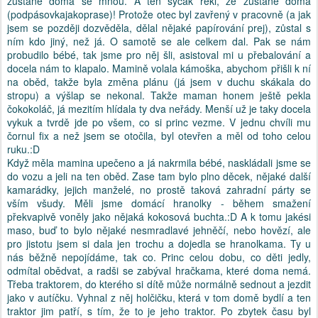
zůstane doma se mnou. A ten syčák řekl, že zůstane doma
(podpásovkajakoprase)! Protože otec byl zavřený v pracovně (a jak
jsem se později dozvěděla, dělal nějaké papírování prej), zůstal s
ním kdo jiný, než já. O samotě se ale celkem dal. Pak se nám
probudilo bébé, tak jsme pro něj šli, asistoval mi u přebalování a
docela nám to klapalo. Mamině volala kámoška, abychom přišli k ní
na oběd, takže byla změna plánu (já jsem v duchu skákala do
stropu) a výšlap se nekonal. Takže maman honem ještě pekla
čokokoláč, já mezitím hlídala ty dva neřády. Menší už je taky docela
vykuk a tvrdě jde po všem, co si princ vezme. V jednu chvíli mu
čornul fix a než jsem se otočila, byl otevřen a měl od toho celou
ruku.:D
Když měla mamina upečeno a já nakrmila bébé, naskládali jsme se
do vozu a jeli na ten oběd. Zase tam bylo plno děcek, nějaké další
kamarádky, jejich manželé, no prostě taková zahradní párty se
vším všudy. Měli jsme domácí hranolky - během smažení
překvapivě voněly jako nějaká kokosová buchta.:D A k tomu jakési
maso, buď to bylo nějaké nesmradlavé jehněčí, nebo hovězí, ale
pro jistotu jsem si dala jen trochu a dojedla se hranolkama. Ty u
nás běžně nepojídáme, tak co. Princ celou dobu, co děti jedly,
odmítal obědvat, a radši se zabýval hračkama, které doma nemá.
Třeba traktorem, do kterého si dítě může normálně sednout a jezdit
jako v autíčku. Vyhnal z něj holčičku, která v tom domě bydlí a ten
traktor jim patří, s tím, že to je jeho traktor. Po zbytek času byl