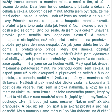
každý trochu pomohli a mamina mi dala mrně s tím, ať už ho
vezmu do auta. Dala jsem ho do sedačky, připásala a čekala. A
čekala a čekala. Dobrých deset minut. Mohla jsem být ráda, že měl
malý dobrou náladu a neřval, jinak už bych asi zemřela na puknutí
hlavy. Princátko se vesele houpalo na houpačce, mamina klevetila
s přáteli a já u toho auta stála jak tvrdé Y. No, nakonec přece jen
došli a jelo se domů. Bylo půl šesté. Já jsem byla celkem unavená,
protože jsem neměla svoji odpolední siestu.:D A maminu
nenapadlo nic lepšího, než mě poslat s miminem na procházku,
protože prý přes den moc nespalo. Ale jak jsem viděla ten bordel
doma a přetaženého prince, který byl dneska obzvlášť
nestravitelný, radši jsem startovala kočár.:D Ještě jsem vyfasovala
dvě obálky, abych je hodila do schránky, takže jsem šla do centra a
zase zpátky - měla jsem se za hodinu vrátit. Malý spal tak dvacet,
maximálně pětadvacet minut. Po příchodu domů jsem čekala, že
aspoň princ už bude okoupaný a připravený na večeři a šup do
postele, ale pohoda, seděl v obýváku u pohádky a mamina u něj
štrikovala. Naštěstí si pak hned obě děcka vzala na koupání a já
opět dělala večeře. Pak jsem si prcka nakrmila, a když ho šla
mamina uložit, tak jsem krmila i našeho unaveného prince, který by
už asi tu vidličku v ruce neudržel sám. Nejlepší ty jeho myšlenkové
pochody: ,,Ne, já budu jíst sám, nesahej! Nakrm mě!" Zkrátka
drahoušek. A pak už šel i on spát a já akorát prostřela pro nás,
dospělé. My s maminou jsme měly její polívku (hádejte, na čí přání