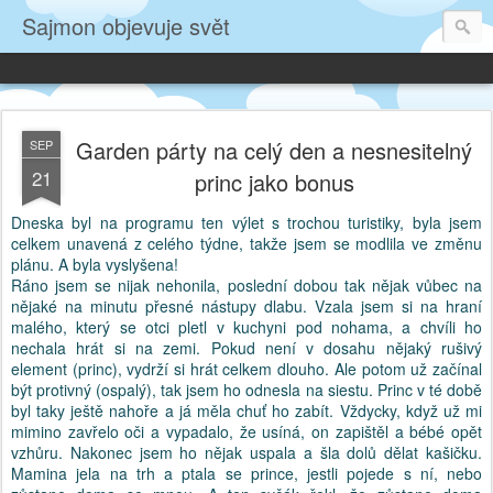
Sajmon objevuje svět
Garden párty na celý den a nesnesitelný
SEP
21
princ jako bonus
Dneska byl na programu ten výlet s trochou turistiky, byla jsem
celkem unavená z celého týdne, takže jsem se modlila ve změnu
plánu. A byla vyslyšena!
Ráno jsem se nijak nehonila, poslední dobou tak nějak vůbec na
nějaké na minutu přesné nástupy dlabu. Vzala jsem si na hraní
malého, který se otci pletl v kuchyni pod nohama, a chvíli ho
nechala hrát si na zemi. Pokud není v dosahu nějaký rušivý
element (princ), vydrží si hrát celkem dlouho. Ale potom už začínal
být protivný (ospalý), tak jsem ho odnesla na siestu. Princ v té době
byl taky ještě nahoře a já měla chuť ho zabít. Vždycky, když už mi
mimino zavřelo oči a vypadalo, že usíná, on zapištěl a bébé opět
vzhůru. Nakonec jsem ho nějak uspala a šla dolů dělat kašičku.
Mamina jela na trh a ptala se prince, jestli pojede s ní, nebo