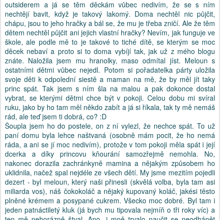
outsiderem a já se těm děckám vůbec nedivím, že se s ním
nechtějí bavit, když je takový lakomý. Doma nechtěl nic půjčit,
chápu, jsou to jeho hračky a bál se, že mu je třeba zničí. Ale že těm
dětem nechtěl půjčit ani jejich vlastní hračky? Nevím, jak funguje ve
škole, ale podle mě to je takové to tiché dítě, se kterým se moc
děcek nebaví a proto si to doma vybíjí tak, jak už z mého blogu
znáte. Naložila jsem mu hranolky, maso odmítal jíst. Meloun s
ostatními dětmi vůbec nejedl. Potom si pořadatelka párty uložila
svoje děti k odpolední siestě a maman na mě, že by měl jít taky
princ spát. Tak jsem s ním šla na malou a pak dokonce dostal
vybrat, se kterými dětmi chce být v pokoji. Celou dobu mi svíral
ruku, jako by ho tam měl někdo zabít a já si říkala, tak ty mě nemáš
rád, ale teď jsem ti dobrá, co? :D
Šoupla jsem ho do postele, on z ní vylezl, že nechce spát. To už
paní domu byla lehce naštvaná (osobně mám pocit, že ho nemá
ráda, a ani se jí moc nedivím), protože v tom pokoji měla spát i její
dcerka a díky princovu kňourání samozřejmě nemohla. No,
nakonec dorazila zachránkyně mamina a nějakým způsobem ho
uklidnila, načež spal nejdéle ze všech dětí. My jsme mezitím pojedli
dezert - byl meloun, který naši přinesli (skvělá volba, byla tam asi
miliarda vos), náš čokokoláč a nějaký kupovaný koláč, jakési těsto
plněné krémem a posypané cukrem. Všecko moc dobré. Byl tam i
jeden patnáctiletý kluk (já bych mu tipovala nejmíň o tři roky víc) a
ten mě nehorázně štval. Ano, i mně trvalo naučit se neodhánět